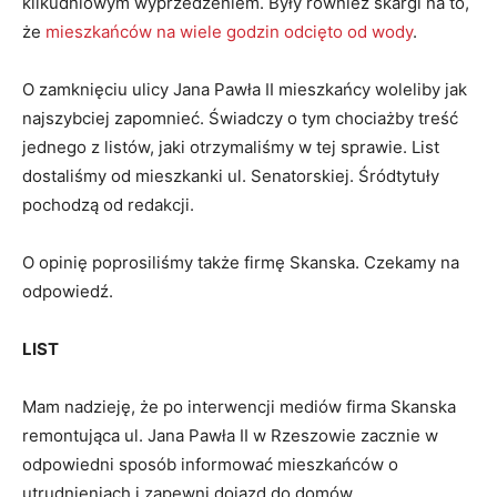
kilkudniowym wyprzedzeniem. Były również skargi na to,
że
mieszkańców na wiele godzin odcięto od wody
.
O zamknięciu ulicy Jana Pawła II mieszkańcy woleliby jak
najszybciej zapomnieć. Świadczy o tym chociażby treść
jednego z listów, jaki otrzymaliśmy w tej sprawie. List
dostaliśmy od mieszkanki ul. Senatorskiej. Śródtytuły
pochodzą od redakcji.
O opinię poprosiliśmy także firmę Skanska. Czekamy na
odpowiedź.
LIST
Mam nadzieję, że po interwencji mediów firma Skanska
remontująca ul. Jana Pawła II w Rzeszowie zacznie w
odpowiedni sposób informować mieszkańców o
utrudnieniach i zapewni dojazd do domów.