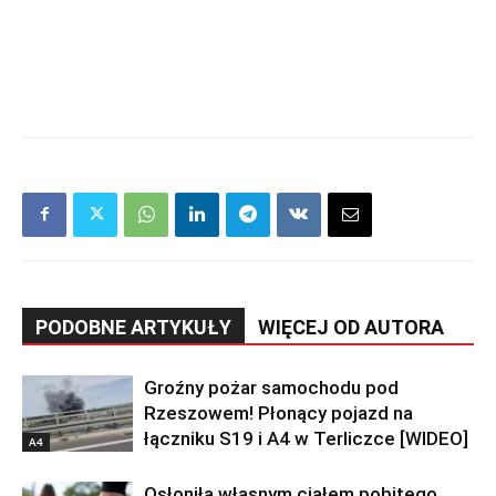
PODOBNE ARTYKUŁY
WIĘCEJ OD AUTORA
Groźny pożar samochodu pod
Rzeszowem! Płonący pojazd na
łączniku S19 i A4 w Terliczce [WIDEO]
A4
Osłoniła własnym ciałem pobitego