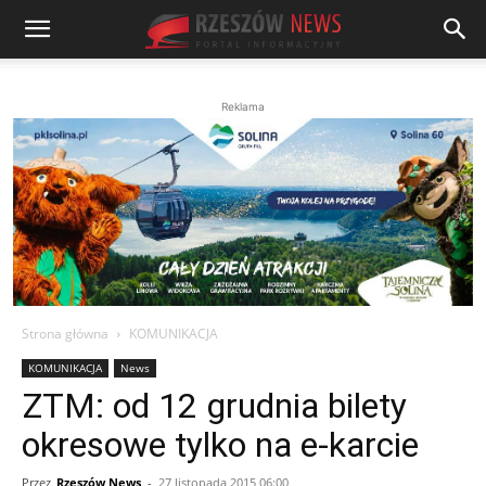
Reklama
Strona główna
KOMUNIKACJA
KOMUNIKACJA
News
ZTM: od 12 grudnia bilety
okresowe tylko na e-karcie
Przez
Rzeszów News
-
27 listopada 2015 06:00