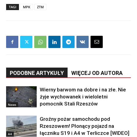
TAGI
MPK
ZTM
PODOBNE ARTYKUŁY
WIĘCEJ OD AUTORA
Wierny barwom na dobre i na złe. Nie
żyje wychowanek i wieloletni
pomocnik Stali Rzeszów
News
Groźny pożar samochodu pod
Rzeszowem! Płonący pojazd na
łączniku S19 i A4 w Terliczce [WIDEO]
A4