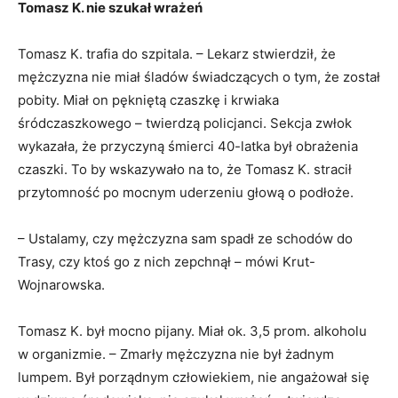
Tomasz K. nie szukał wrażeń
Tomasz K. trafia do szpitala. – Lekarz stwierdził, że
mężczyzna nie miał śladów świadczących o tym, że został
pobity. Miał on pękniętą czaszkę i krwiaka
śródczaszkowego – twierdzą policjanci. Sekcja zwłok
wykazała, że przyczyną śmierci 40-latka był obrażenia
czaszki. To by wskazywało na to, że Tomasz K. stracił
przytomność po mocnym uderzeniu głową o podłoże.
– Ustalamy, czy mężczyzna sam spadł ze schodów do
Trasy, czy ktoś go z nich zepchnął – mówi Krut-
Wojnarowska.
Tomasz K. był mocno pijany. Miał ok. 3,5 prom. alkoholu
w organizmie. – Zmarły mężczyzna nie był żadnym
lumpem. Był porządnym człowiekiem, nie angażował się