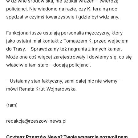
w dziwne środowiska, nie szukał wrażeń – twierdzą
policjanci. Nie wiadomo na razie, czy K. feralną noc
spędzał w czyimś towarzystwie i gdzie był widziany.
Funkcjonariusze ustalają personalia mężczyzny, który
jako ostatni miał kontakt z Tomaszem K. przed wejściem
do Trasy. – Sprawdzamy też nagrania z innych kamer.
Może one coś więcej zarejestrowały i dowiemy się, co się
właściwie tam stało – dodają policjanci.
– Ustalamy stan faktyczny, sami dalej nic nie wiemy –
mówi Renata Krut-Wojnarowska.
(ram)
redakcja@rzeszow-news.pl
Czytasz Rzeszów News? Twoje wsparcie pozwoli nam