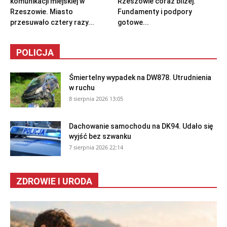
komunikacji miejskiej w
Rzeszowie coraz bliżej.
Rzeszowie. Miasto
Fundamenty i podpory
przesuwało cztery razy...
gotowe...
POLICJA
Śmiertelny wypadek na DW878. Utrudnienia
w ruchu
8 sierpnia 2026 13:05
Dachowanie samochodu na DK94. Udało się
wyjść bez szwanku
7 sierpnia 2026 22:14
ZDROWIE I URODA