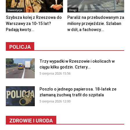
Inwestycje
Drogi
Szybsza kolej z Rzeszowa do
Paraliż na przebudowanym za
Warszawy za 10-15 lat?
miliony przejeździe. Szlaban
Padają kwoty...
w dół, a fachowcy...
POLICJA
Trzy wypadki w Rzeszowie i okolicach w
ciągu kilku godzin. Cztery...
5 sierpnia 2026 15:56
Poszło o jednego papierosa. 18-latek ze
złamaną żuchwą trafił do szpitala
5 sierpnia 2026 12:00
ZDROWIE I URODA