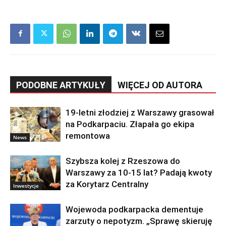
PODOBNE ARTYKUŁY
WIĘCEJ OD AUTORA
19-letni złodziej z Warszawy grasował
na Podkarpaciu. Złapała go ekipa
remontowa
News
Szybsza kolej z Rzeszowa do
Warszawy za 10-15 lat? Padają kwoty
za Korytarz Centralny
Inwestycje
Wojewoda podkarpacka dementuje
zarzuty o nepotyzm. „Sprawę skieruję