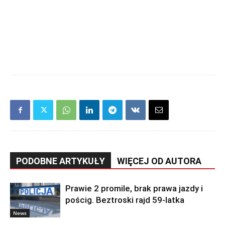
PODOBNE ARTYKUŁY
WIĘCEJ OD AUTORA
Prawie 2 promile, brak prawa jazdy i
pościg. Beztroski rajd 59-latka
News