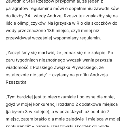
Zawodnik Stali Rzeszów przypomniał, że jeden z
paragrafów regulaminu mówi o dopełnieniu zawodników
do liczby 34 i wtedy Andrzej Rzeszutek znalazłby się na
liście olimpijczyków. Na igrzyska w Rio dla skoczków do
wody przeznaczono 136 miejsc, czyli mniej niż
przewidywał wcześniej wspomniany regulamin.
„Zaczęliśmy się martwić, że jednak się nie załapię. Po
paru tygodniach nieznośnego wyczekiwania przyszła
wiadomość z Polskiego Związku Pływackiego, że
ostatecznie nie jadę” – czytamy na profilu Andrzeja
Rzeszutka.
„Tym bardziej jest to niezrozumiałe i bolesne dla mnie,
gdyż w mojej konkurencji rozdano 2 dodatkowe miejsca
(ja byłem 3 w kolejce), a w pozostałych aż od 4 do 7
miejsc, zatem brakło dla mnie zaledwie 1 miejsca w mojej
konkurencji” – napisał rzeszowski skoczek do wody.