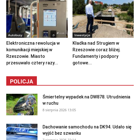
Autobusy
Inwestycje
Elektroniczna rewolucja w
Kładka nad Strugiem w
komunikacji miejskiej w
Rzeszowie coraz bliżej.
Rzeszowie. Miasto
Fundamenty i podpory
przesuwało cztery razy...
gotowe...
POLICJA
Śmiertelny wypadek na DW878. Utrudnienia
w ruchu
8 sierpnia 2026 13:05
Dachowanie samochodu na DK94. Udało się
wyjść bez szwanku
7 sierpnia 2026 22:14