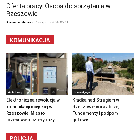
Oferta pracy: Osoba do sprzątania w
Rzeszowie
Rzeszów News
-
7 sierpnia 2026 06:11
KOMUNIKACJA
Autobusy
Inwestycje
Elektroniczna rewolucja w
Kładka nad Strugiem w
komunikacji miejskiej w
Rzeszowie coraz bliżej.
Rzeszowie. Miasto
Fundamenty i podpory
przesuwało cztery razy...
gotowe...
POLICJA