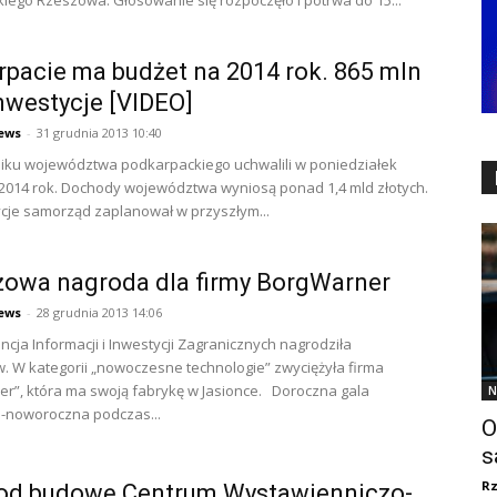
iego Rzeszowa. Głosowanie się rozpoczęło i potrwa do 15...
pacie ma budżet na 2014 rok. 865 mln
inwestycje [VIDEO]
ews
-
31 grudnia 2013 10:40
iku województwa podkarpackiego uchwalili w poniedziałek
2014 rok. Dochody województwa wyniosą ponad 1,4 mld złotych.
cje samorząd zaplanował w przyszłym...
żowa nagroda dla firmy BorgWarner
ews
-
28 grudnia 2013 14:06
ncja Informacji i Inwestycji Zagranicznych nagrodziła
. W kategorii „nowoczesne technologie” zwyciężyła firma
r”, która ma swoją fabrykę w Jasionce. Doroczna gala
N
-noworoczna podczas...
O
s
R
pod budowę Centrum Wystawienniczo-