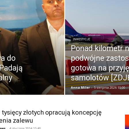
INWESTYCJE
Ponad kilometr n
wa do
podwójne zastos
 Padają
gotowa na przyję
alny
samolotów [ZDJ
Anna Miler
-
5 sierpnia 2026 15:00
 tysięcy złotych opracują koncepcję
enia zalewu
ews
-
4 stycznia 2014 15:40