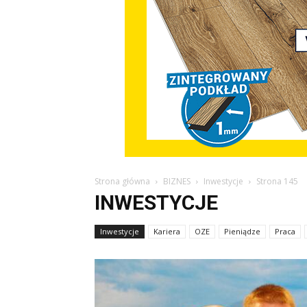
Strona główna
BIZNES
Inwestycje
Strona 145
INWESTYCJE
Inwestycje
Kariera
OZE
Pieniądze
Praca