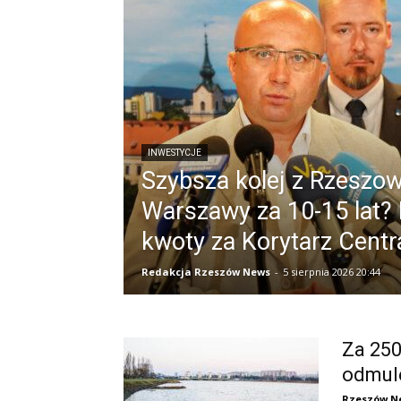
INWESTYCJE
Szybsza kolej z Rzeszo
Warszawy za 10-15 lat?
kwoty za Korytarz Centr
Redakcja Rzeszów News
-
5 sierpnia 2026 20:44
Za 250
odmul
Rzeszów N