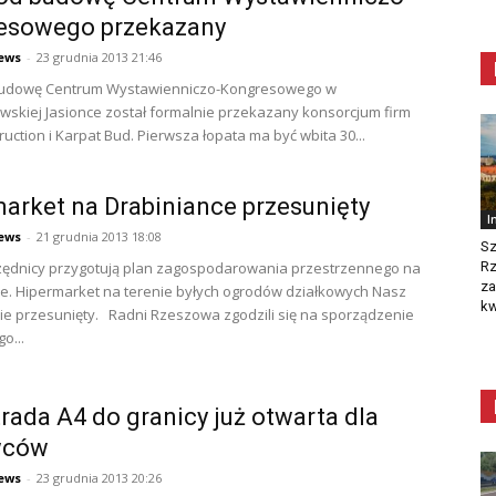
esowego przekazany
ews
-
23 grudnia 2013 21:46
budowę Centrum Wystawienniczo-Kongresowego w
skiej Jasionce został formalnie przekazany konsorcjum firm
uction i Karpat Bud. Pierwsza łopata ma być wbita 30...
arket na Drabiniance przesunięty
I
ews
-
21 grudnia 2013 18:08
Sz
zędnicy przygotują plan zagospodarowania przestrzennego na
R
za
e. Hipermarket na terenie byłych ogrodów działkowych Nasz
kw
ie przesunięty. Radni Rzeszowa zgodzili się na sporządzenie
o...
rada A4 do granicy już otwarta dla
wców
ews
-
23 grudnia 2013 20:26