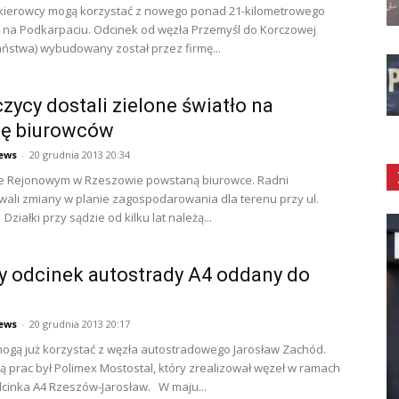
 kierowcy mogą korzystać z nowego ponad 21-kilometrowego
 na Podkarpaciu. Odcinek od węzła Przemyśl do Korczowej
aństwa) wybudowany został przez firmę...
czycy dostali zielone światło na
ę biurowców
ews
-
20 grudnia 2013 20:34
ie Rejonowym w Rzeszowie powstaną biurowce. Radni
ali zmiany w planie zagospodarowania dla terenu przy ul.
Działki przy sądzie od kilku lat należą...
y odcinek autostrady A4 oddany do
ews
-
20 grudnia 2013 20:17
ogą już korzystać z węzła autostradowego Jarosław Zachód.
prac był Polimex Mostostal, który zrealizował węzeł w ramach
cinka A4 Rzeszów-Jarosław. W maju...