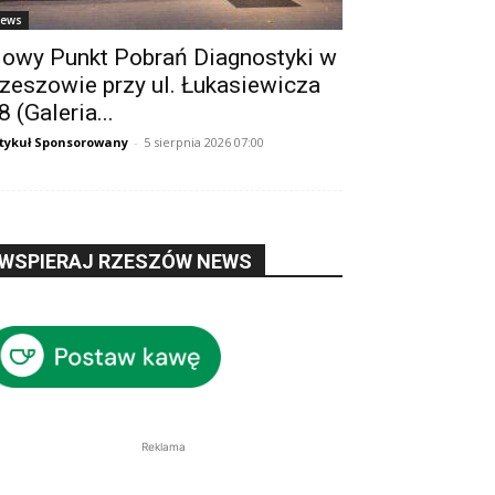
ews
owy Punkt Pobrań Diagnostyki w
zeszowie przy ul. Łukasiewicza
8 (Galeria...
tykuł Sponsorowany
-
5 sierpnia 2026 07:00
WSPIERAJ RZESZÓW NEWS
Reklama