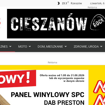
C
23.3
czwartek, 6 
Rzeszów
Reklama
IZNES
MOTO
DOM, MIESZKANIE
ZDROWIE, URODA
Reklama