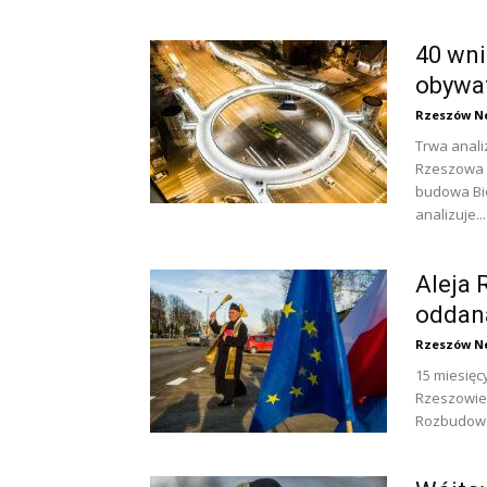
40 wni
obywa
Rzeszów N
Trwa anal
Rzeszowa z
budowa Bie
analizuje...
Aleja 
oddan
Rzeszów N
15 miesięc
Rzeszowie.
Rozbudowa 