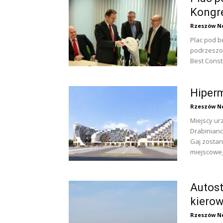
Kongr
Rzeszów N
Plac pod 
podrzeszow
Best Constr
Hiperm
Rzeszów N
Miejscy ur
Drabinianc
Gaj zostan
miejscoweg
Autost
kiero
Rzeszów N