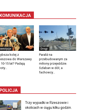
KOMUNIKACJA
nwestycje
Drogi
ybsza kolej z
Paraliż na
zeszowa do Warszawy
przebudowanym za
 10-15 lat? Padają
miliony przejeździe.
oty...
Szlaban w dół, a
fachowcy...
POLICJA
Trzy wypadki w Rzeszowie i
okolicach w ciągu kilku godzin.