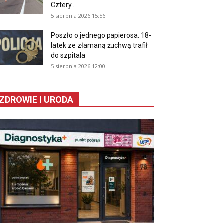
Cztery...
5 sierpnia 2026 15:56
Poszło o jednego papierosa. 18-
latek ze złamaną żuchwą trafił
do szpitala
5 sierpnia 2026 12:00
ZDROWIE I URODA