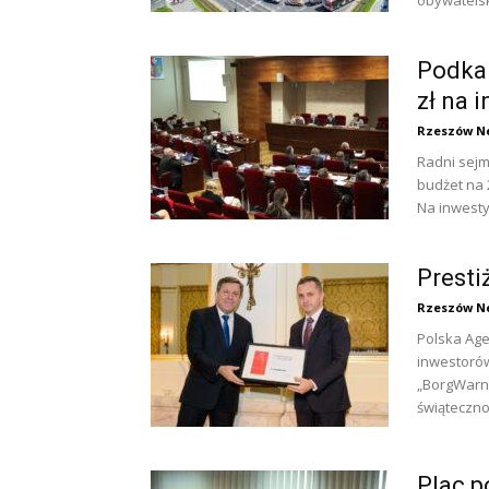
obywatelsk
Podkar
zł na 
Rzeszów N
Radni sejm
budżet na 
Na inwesty
Presti
Rzeszów N
Polska Age
inwestorów
„BorgWarne
świąteczno
Plac 