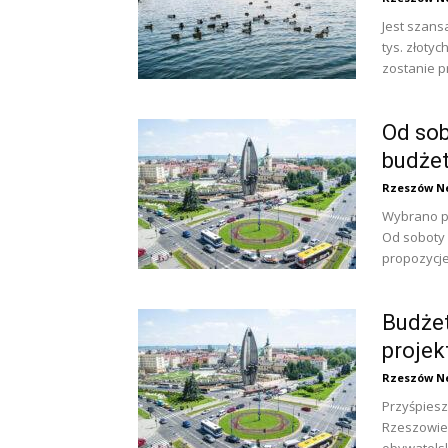
Jest szans
tys. złoty
zostanie p
Od sob
budże
Rzeszów N
Wybrano p
Od soboty
propozycje
Budżet
projek
Rzeszów N
Przyśpiesze
Rzeszowie 