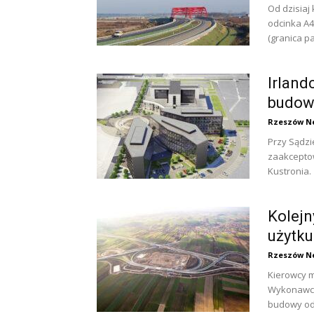
Od dzisiaj
odcinka A4
(granica p
Irland
budow
Rzeszów N
Przy Sądz
zaakceptow
Kustronia. 
Kolejn
użytku
Rzeszów N
Kierowcy m
Wykonawcą 
budowy od