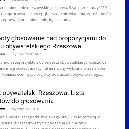
a na odmulenie rzeszowskiego zalewu. Rząd przeznaczył 250
ch na opracowanie koncepcji. Jeszcze nie wiadomo, w jaki sposób
rzeprowadzone odmulanie, będzie tam...
oty głosowanie nad propozycjami do
tu obywatelskiego Rzeszowa
ews
-
3 stycznia 2014 16:07
onad setkę projektów do budżetu obywatelskiego Rzeszowa.
 można głosować maksymalnie na trzy wybrane przez siebie
. Komisja oceniająca projekty do budżetu obywatelskiego...
 obywatelski Rzeszowa. Lista
tów do głosowania
ews
-
4 stycznia 2014 09:01
nie rewitalizacji parku miejskiego przy ulicy Rycerskiej w
jest najdroższą inwestycją zgłoszoną do budżetu