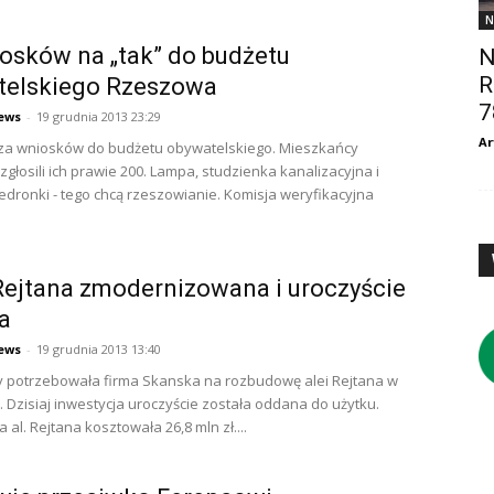
N
osków na „tak” do budżetu
N
R
telskiego Rzeszowa
7
ews
-
19 grudnia 2013 23:29
Ar
iza wniosków do budżetu obywatelskiego. Mieszkańcy
głosili ich prawie 200. Lampa, studzienka kanalizacyjna i
dronki - tego chcą rzeszowianie. Komisja weryfikacyjna
Rejtana zmodernizowana i uroczyście
a
ews
-
19 grudnia 2013 13:40
y potrzebowała firma Skanska na rozbudowę alei Rejtana w
 Dzisiaj inwestycja uroczyście została oddana do użytku.
al. Rejtana kosztowała 26,8 mln zł....