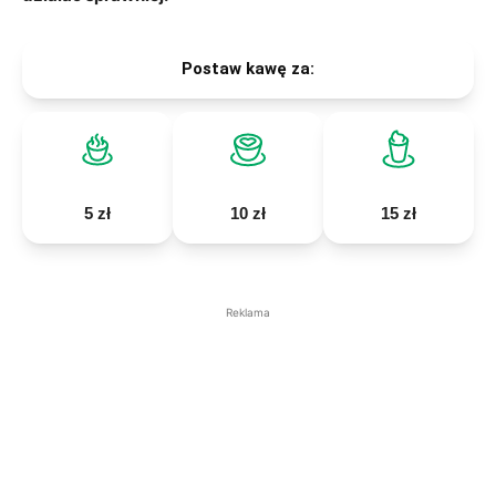
Postaw kawę za:
5 zł
10 zł
15 zł
Reklama