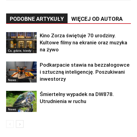
PODOBNE ARTYKUŁY
WIĘCEJ OD AUTORA
Kino Zorza świętuje 70 urodziny.
Kultowe filmy na ekranie oraz muzyka
na żywo
Co, gdzie, kiedy
Podkarpacie stawia na bezzałogowce
i sztuczną inteligencję. Poszukiwani
inwestorzy
News
Śmiertelny wypadek na DW878.
Utrudnienia w ruchu
News