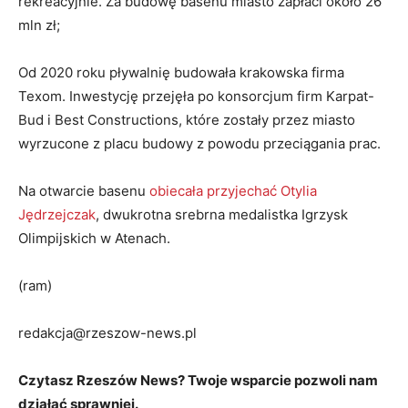
rekreacyjnie. Za budowę basenu miasto zapłaci około 26
mln zł;
Od 2020 roku pływalnię budowała krakowska firma
Texom. Inwestycję przejęła po konsorcjum firm Karpat-
Bud i Best Constructions, które zostały przez miasto
wyrzucone z placu budowy z powodu przeciągania prac.
Na otwarcie basenu
obiecała przyjechać Otylia
Jędrzejczak
, dwukrotna srebrna medalistka Igrzysk
Olimpijskich w Atenach.
(ram)
redakcja@rzeszow-news.pl
Czytasz Rzeszów News? Twoje wsparcie pozwoli nam
działać sprawniej.