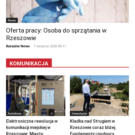
News
Oferta pracy: Osoba do sprzątania w
Rzeszowie
Rzeszów News
-
7 sierpnia 2026 06:11
KOMUNIKACJA
Autobusy
Inwestycje
Elektroniczna rewolucja w
Kładka nad Strugiem w
komunikacji miejskiej w
Rzeszowie coraz bliżej.
Rzeszowie. Miasto
Fundamenty i podpory