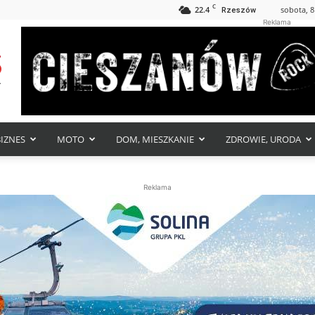
C
22.4
sobota, 8
Rzeszów
Reklama
BIZNES
MOTO
DOM, MIESZKANIE
ZDROWIE, URODA
Reklama