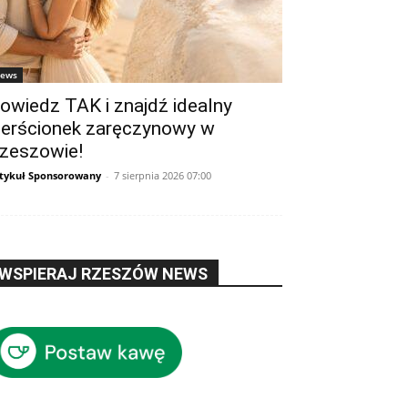
ews
owiedz TAK i znajdź idealny
ierścionek zaręczynowy w
zeszowie!
tykuł Sponsorowany
-
7 sierpnia 2026 07:00
WSPIERAJ RZESZÓW NEWS