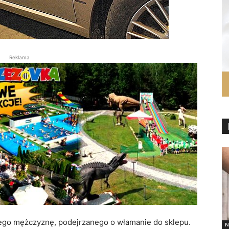
Reklama
niego mężczyznę, podejrzanego o włamanie do sklepu.
N