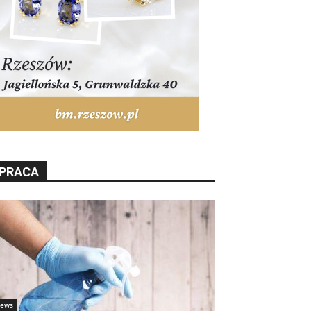
PRACA
ews