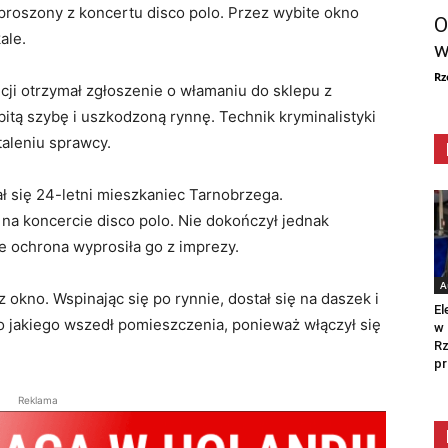
yproszony z koncertu disco polo. Przez wybite okno
O
ale.
w
Rz
icji otrzymał zgłoszenie o włamaniu do sklepu z
bitą szybę i uszkodzoną rynnę. Technik kryminalistyki
taleniu sprawcy.
ał się 24-letni mieszkaniec Tarnobrzega.
na koncercie disco polo. Nie dokończył jednak
że ochrona wyprosiła go z imprezy.
A
 okno. Wspinając się po rynnie, dostał się na daszek i
El
do jakiego wszedł pomieszczenia, ponieważ włączył się
w 
Rz
pr
Reklama