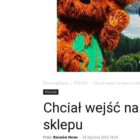
Strona główna
POLICJA
Chciał wejść na koncert di
POLICJA
Chciał wejść na
sklepu
Przez
Rzeszów News
-
29 stycznia 2016 14:24