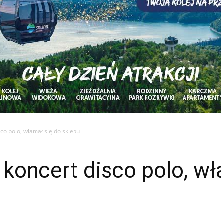
sco polo, włamał się do sklepu
 koncert disco polo, wł