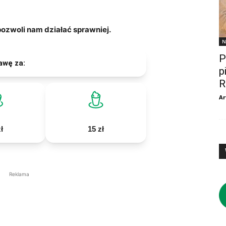
zwoli nam działać sprawniej.
N
P
awę za:
p
R
Ar
ł
15 zł
Reklama