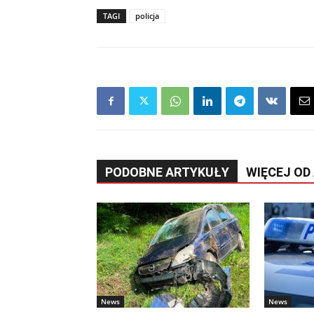
TAGI
policja
PODOBNE ARTYKUŁY
WIĘCEJ OD
News
News