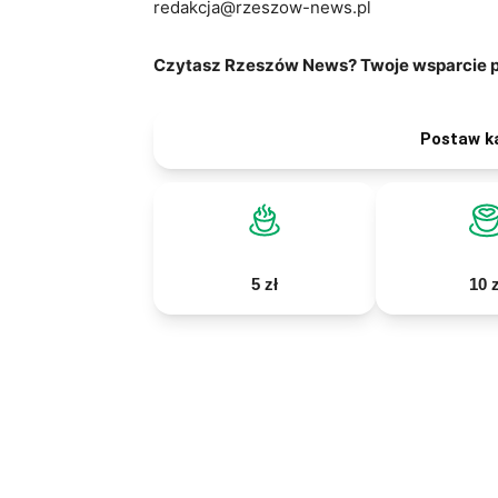
redakcja@rzeszow-news.pl
Czytasz Rzeszów News? Twoje wsparcie po
Postaw k
5 zł
10 z