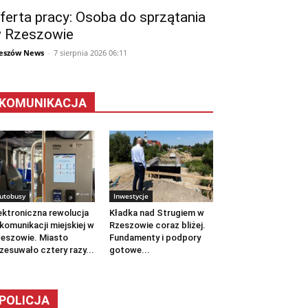
ferta pracy: Osoba do sprzątania
 Rzeszowie
eszów News
-
7 sierpnia 2026 06:11
KOMUNIKACJA
utobusy
Inwestycje
ektroniczna rewolucja
Kładka nad Strugiem w
komunikacji miejskiej w
Rzeszowie coraz bliżej.
eszowie. Miasto
Fundamenty i podpory
zesuwało cztery razy...
gotowe...
POLICJA