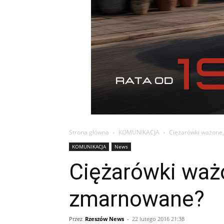
Strona główna
KOMUNIKACJA
Ciężarówki ważone,
KOMUNIKACJA
News
Ciężarówki ważo
zmarnowane?
Przez
Rzeszów News
-
22 lutego 2016 21:38