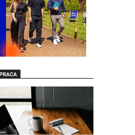
PRACA
ews