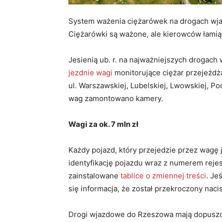
System ważenia ciężarówek na drogach wjaz
Ciężarówki są ważone, ale kierowców łamią
Jesienią ub. r. na najważniejszych droga
jezdnie wagi
monitorujące ciężar przejeżd
ul. Warszawskiej, Lubelskiej, Lwowskiej, Po
wag zamontowano kamery.
Wagi za ok. 7 mln zł
Każdy pojazd, który przejedzie przez wagę 
identyfikację pojazdu wraz z numerem reje
zainstalowane
tablice o zmiennej treści
. Je
się informacja, że został przekroczony naci
Drogi wjazdowe do Rzeszowa mają dopuszcza