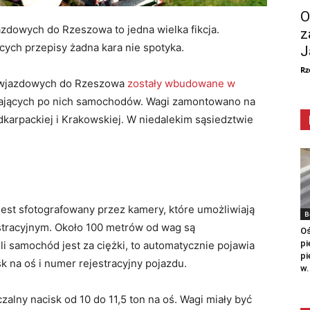
O
dowych do Rzeszowa to jedna wielka fikcja.
z
cych przepisy żadna kara nie spotyka.
J
Rz
ch wjazdowych do Rzeszowa
zostały wbudowane w
żających po nich samochodów. Wagi zamontowano na
dkarpackiej i Krakowskiej. W niedalekim sąsiedztwie
jest sfotografowany przez kamery, które umożliwiają
B
stracyjnym. Około 100 metrów od wag są
Oś
pi
śli samochód jest za ciężki, to automatycznie pojawia
pi
sk na oś i numer rejestracyjny pojazdu.
w.
lny nacisk od 10 do 11,5 ton na oś. Wagi miały być