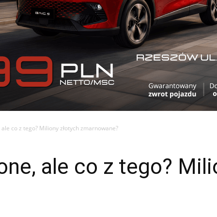
 ale co z tego? Miliony złotych zmarnowane?
ne, ale co z tego? Mili