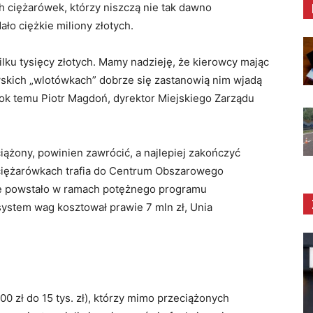
h ciężarówek, którzy niszczą nie tak dawno
ło ciężkie miliony złotych.
ilku tysięcy złotych. Mamy nadzieję, że kierowcy mając
wskich „wlotówkach” dobrze się zastanowią nim wjadą
rok temu Piotr Magdoń, dyrektor Miejskiego Zarządu
ciążony, powinien zawrócić, a najlepiej zakończyć
h ciężarówkach trafia do Centrum Obszarowego
re powstało w ramach potężnego programu
ystem wag kosztował prawie 7 mln zł, Unia
0 zł do 15 tys. zł), którzy mimo przeciążonych