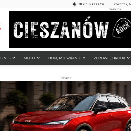
C
30.2
czwartek, 6
Rzeszów
Reklama
BIZNES
MOTO
DOM, MIESZKANIE
ZDROWIE, URODA
Reklama