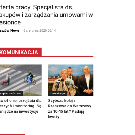
ferta pracy: Specjalista ds.
akupów i zarządzania umowami w
asionce
eszów News
-
6 sierpnia 2026 06:14
KOMUNIKACJA
ezpieczeństwo
Inwestycje
wietlenie, przejścia dla
Szybsza kolej z
eszych i monitoring. Są
Rzeszowa do Warszawy
eniądze na inwestycje
za 10-15 lat? Padają
..
kwoty...