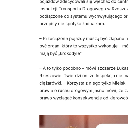
pojazdów zdecydowali się wjechać do centr
Inspekcji Transportu Drogowego w Rzeszowi
podłączone do systemu wychwytującego prz
przepisy nie spotyka żadna kara.
– Przeciążone pojazdy muszą być złapane na
być organ, który to wszystko wykonuje – 
mają być „krokodyle”.
– A to tylko podobno – mówi szczerze Łuka
Rzeszowie. Twierdzi on, że Inspekcja nie m
ciężarówki. – Korzysta z niego tylko Miejsk
prawie o ruchu drogowym jasno mówi, że za
prawo wyciągać konsekwencje od kierowców, 