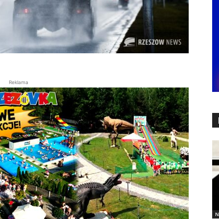
Reklama
N