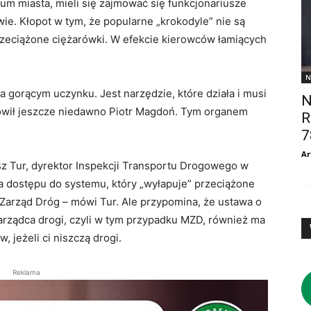
um miasta, mieli się zajmować się funkcjonariusze
e. Kłopot w tym, że popularne „krokodyle” nie są
eciążone ciężarówki. W efekcie kierowców łamiących
N
 gorącym uczynku. Jest narzędzie, które działa i musi
N
mówił jeszcze niedawno Piotr Magdoń. Tym organem
R
7
Ar
sz Tur, dyrektor Inspekcji Transportu Drogowego w
a dostępu do systemu, który „wyłapuje” przeciążone
i Zarząd Dróg – mówi Tur. Ale przypomina, że ustawa o
rządca drogi, czyli w tym przypadku MZD, również ma
jeżeli ci niszczą drogi.
Reklama