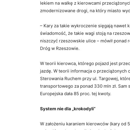
lekiem na walkę z kierowcami przeciążonyc
zmodernizowane drogi, na który miasto wyda
– Kary za takie wykroczenie sięgają nawet k
świadomość, że takie wagi stoją na rzeszo
niszczyć rzeszowskie ulice – mówił ponad 
Dróg w Rzeszowie.
W teorii kierowca, którego pojazd jest prze
jazdę. W teorii informacja o przeciążonyc
Sterowania Ruchem przy ul. Targowej, któ
transportowego za ponad 330 mln zł. Sam s
Europejska dała 85 proc. tej kwoty.
System nie dla „krokodyli”
W założeniu karaniem kierowców (kary od 50