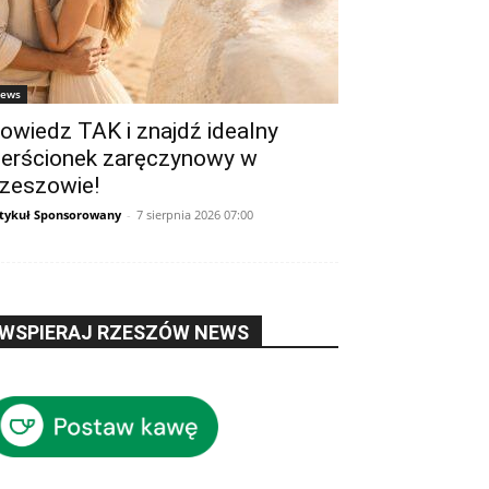
ews
owiedz TAK i znajdź idealny
ierścionek zaręczynowy w
zeszowie!
tykuł Sponsorowany
-
7 sierpnia 2026 07:00
WSPIERAJ RZESZÓW NEWS