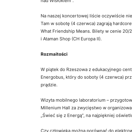
nad Wisłokiem”.
Na naszej koncertowej liście oczywiście nie
Tam w sobotę (4 czerwca) zagrają hardcore
What Friendship Means. Bilety w cenie 20/2
i Ataman Shop (CH Europa II).
Rozmaitości
W piątek do Rzeszowa z edukacyjnego centr
Energobus, który do soboty (4 czerwca) prz
prądzie.
Wizyta mobilnego laboratorium – przygotow
Millenium Hall za zwycięstwo w organizow
„Świeć się z Energą”, na najpiękniej oświe
Czy człowieka można porównać do elektrown