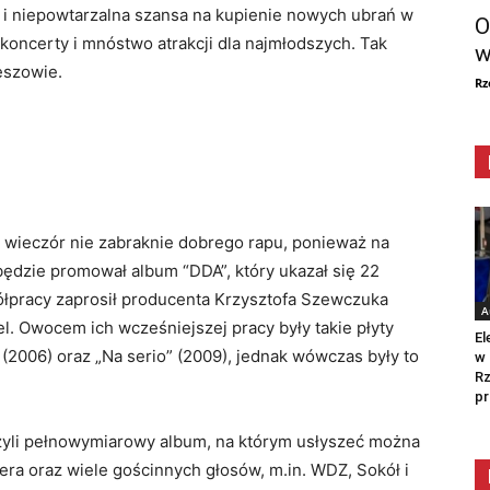
 i niepowtarzalna szansa na kupienie nowych ubrań w
O
koncerty i mnóstwo atrakcji dla najmłodszych. Tak
w
eszowie.
Rz
 wieczór nie zabraknie dobrego rapu, ponieważ na
 będzie promował album “DDA”, który ukazał się 22
ółpracy zaprosił producenta Krzysztofa Szewczuka
A
l. Owocem ich wcześniejszej pracy były takie płyty
El
y” (2006) oraz „Na serio” (2009), jednak wówczas były to
w 
Rz
pr
zyli pełnowymiarowy album, na którym usłyszeć można
era oraz wiele gościnnych głosów, m.in. WDZ, Sokół i