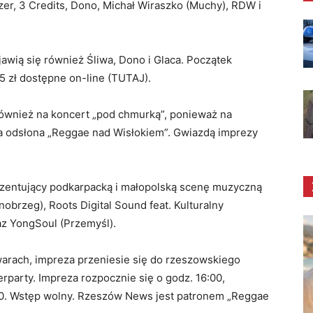
zer, 3 Credits, Dono, Michał Wiraszko (Muchy), RDW i
wią się również Śliwa, Dono i Glaca. Początek
5 zł dostępne on-line (TUTAJ).
ównież na koncert „pod chmurką”, ponieważ na
a odsłona „Reggae nad Wisłokiem”. Gwiazdą imprezy
rezentujący podkarpacką i małopolską scenę muzyczną
obrzeg), Roots Digital Sound feat. Kulturalny
z YongSoul (Przemyśl).
arach, impreza przeniesie się do rzeszowskiego
terparty. Impreza rozpocznie się o godz. 16:00,
00. Wstęp wolny. Rzeszów News jest patronem „Reggae