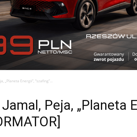
, „Planeta Energii”, “szafing”…
amal, Peja, „Planeta En
FORMATOR]