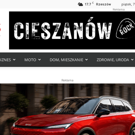
C
17.7
piątek, 7
Rzeszów
Reklama
BIZNES
MOTO
DOM, MIESZKANIE
ZDROWIE, URODA
Reklama