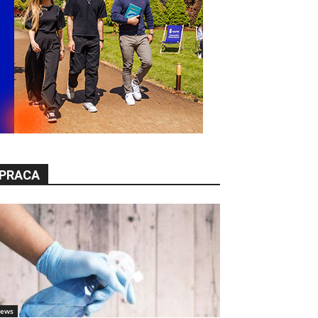
PRACA
ews