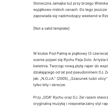
Słoneczna Jamajka tuż przy brzegu Wisłoka
wyjątkowo niskich cenach. Do tego jeszcze 
zapowiada się nadchodzący weekend w Rz
[Not a valid template]
W klubie Pod Palmą w piątkowy (3 czerwca)
scenie pojawi się Rychu Peja Solo. Artysta
kwietnia. Tworząc nową płytę raper do wsp
działającego od lat pod pseudonimem DJ. Ze
jak: „N.O.J.A.” (2005), „Szacunek ludzi ulic
tylko bity i skrecze.
Przy „DDA” Rychu oraz DJ. Zel razem stwor
oryginalną muzykę i niepowtarzalny styl rap