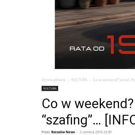
Strona główna
KULTURA
Co w weekend? Jamal, Peja
KULTURA
Co w weekend? J
“szafing”… [IN
Przez
Rzeszów News
-
2 czerwca 2016 23:30