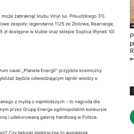
 może zabraknąć klubu Vinyl (ul. Piłsudzkiego 31).
’owe zespoły: legendarne 1125 ze Złotowa, Rearrange,
N
5 zł dostępne w klubie oraz sklepie Soplica (Rynek 10)
P
p
R
Ar
um nauki „Planeta Energii” przyjdzie kosmiczny
ybliżać będzie odwiedzającym tajniki wiedzy o
anego z myślą o najmłodszych – to nagroda dla
anym przez Grupę Energa ogólnopolskim konkursie
tloną i udekorowaną galerię handlową w Polsce.
i? Czy ładunki elektryczne to wynalazek