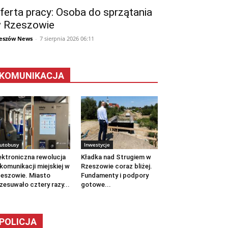
ferta pracy: Osoba do sprzątania
 Rzeszowie
eszów News
-
7 sierpnia 2026 06:11
KOMUNIKACJA
utobusy
Inwestycje
ektroniczna rewolucja
Kładka nad Strugiem w
komunikacji miejskiej w
Rzeszowie coraz bliżej.
eszowie. Miasto
Fundamenty i podpory
zesuwało cztery razy...
gotowe...
POLICJA