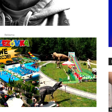
Reklama
N