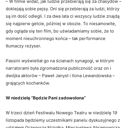
– W filmie widać, jak ludzie przebierają się za chasydów –
doklejają sobie pejsy. Oni się przebierają za ludzi, którzy
są im dość odlegli. I za dwa lata ci wszyscy ludzie znajdą
się najpierw getcie, później w obozie. To niesamowite,
gdy ogląda się ten film, bo uświadamiamy sobie, że to
moment nieuchronnego końca – tak performance
tłumaczy reżyser.
Passini wyświetlał go na ścianach synagogi, w którym
narratorami była zgromadzona publiczność oraz on i
dwójka aktorów – Paweł Janyst i Ilona Lewandowska –
grających kochanków.
W niedzielę “Będzie Pani zadowolona”
W trzeci dzień Festiwalu Nowego Teatru w niedzielę 19
listopada będziemy uczestnikami panelu dyskusyjnego z
udziałem Grzegorza Niziołka, Mieczysława Abramowicza,