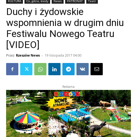
KULTURA
Co, gdzie, kiedy
News
PATRONAT
Teatr
Duchy i żydowskie
wspomnienia w drugim dniu
Festiwalu Nowego Teatru
[VIDEO]
Przez
Rzeszów News
-
19 listopada 2017 04:00
Reklama