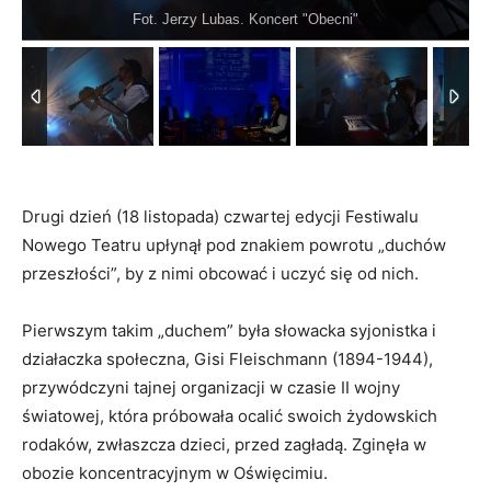
Fot. Jerzy Lubas. Koncert "Obecni"
1
/
25
Drugi dzień (18 listopada) czwartej edycji Festiwalu
Nowego Teatru upłynął pod znakiem powrotu „duchów
przeszłości”, by z nimi obcować i uczyć się od nich.
Pierwszym takim „duchem” była słowacka syjonistka i
działaczka społeczna, Gisi Fleischmann (1894-1944),
przywódczyni tajnej organizacji w czasie II wojny
światowej, która próbowała ocalić swoich żydowskich
rodaków, zwłaszcza dzieci, przed zagładą. Zginęła w
obozie koncentracyjnym w Oświęcimiu.