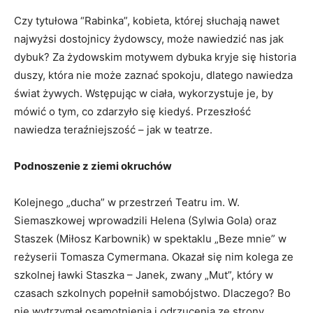
Czy tytułowa “Rabinka”, kobieta, której słuchają nawet
najwyżsi dostojnicy żydowscy, może nawiedzić nas jak
dybuk? Za żydowskim motywem dybuka kryje się historia
duszy, która nie może zaznać spokoju, dlatego nawiedza
świat żywych. Wstępując w ciała, wykorzystuje je, by
mówić o tym, co zdarzyło się kiedyś. Przeszłość
nawiedza teraźniejszość – jak w teatrze.
Podnoszenie z ziemi okruchów
Kolejnego „ducha” w przestrzeń Teatru im. W.
Siemaszkowej wprowadzili Helena (Sylwia Gola) oraz
Staszek (Miłosz Karbownik) w spektaklu „Beze mnie” w
reżyserii Tomasza Cymermana. Okazał się nim kolega ze
szkolnej ławki Staszka – Janek, zwany „Mut”, który w
czasach szkolnych popełnił samobójstwo. Dlaczego? Bo
nie wytrzymał osamotnienia i odrzucenia ze strony