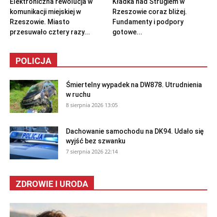
Elektroniczna rewolucja w
Kładka nad Strugiem w
komunikacji miejskiej w
Rzeszowie coraz bliżej.
Rzeszowie. Miasto
Fundamenty i podpory
przesuwało cztery razy...
gotowe...
POLICJA
Śmiertelny wypadek na DW878. Utrudnienia
w ruchu
8 sierpnia 2026 13:05
Dachowanie samochodu na DK94. Udało się
wyjść bez szwanku
7 sierpnia 2026 22:14
ZDROWIE I URODA