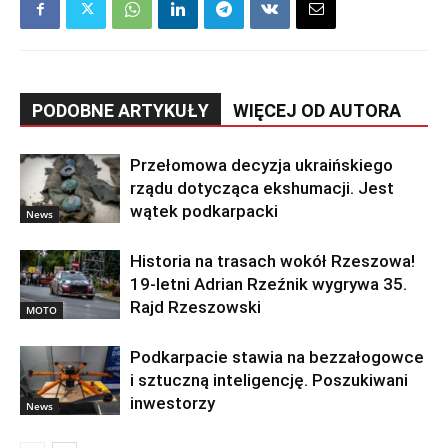
PODOBNE ARTYKUŁY
WIĘCEJ OD AUTORA
Przełomowa decyzja ukraińskiego
rządu dotycząca ekshumacji. Jest
wątek podkarpacki
News
Historia na trasach wokół Rzeszowa!
19-letni Adrian Rzeźnik wygrywa 35.
Rajd Rzeszowski
MOTO
Podkarpacie stawia na bezzałogowce
i sztuczną inteligencję. Poszukiwani
inwestorzy
News