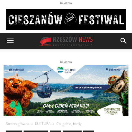
Reklama
Reklama
Strona główna
KULTURA
Co, gdzie, kiedy