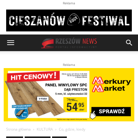
Reklama
Reklama
Strona główna
KULTURA
Co, gdzie, kiedy