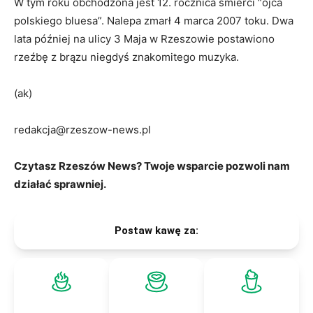
W tym roku obchodzona jest 12. rocznica śmierci “ojca
polskiego bluesa”. Nalepa zmarł 4 marca 2007 toku. Dwa
lata później na ulicy 3 Maja w Rzeszowie postawiono
rzeźbę z brązu niegdyś znakomitego muzyka.
(ak)
redakcja@rzeszow-news.pl
Czytasz Rzeszów News? Twoje wsparcie pozwoli nam
działać sprawniej.
Postaw kawę za: