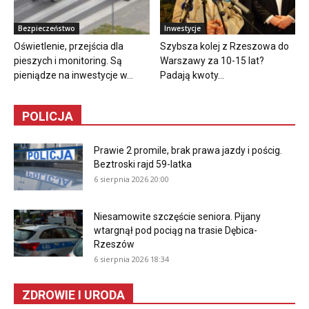
Bezpieczeństwo
Inwestycje
Oświetlenie, przejścia dla
Szybsza kolej z Rzeszowa do
pieszych i monitoring. Są
Warszawy za 10-15 lat?
pieniądze na inwestycje w...
Padają kwoty...
POLICJA
Prawie 2 promile, brak prawa jazdy i pościg.
Beztroski rajd 59-latka
6 sierpnia 2026 20:00
Niesamowite szczęście seniora. Pijany
wtargnął pod pociąg na trasie Dębica-
Rzeszów
6 sierpnia 2026 18:34
ZDROWIE I URODA