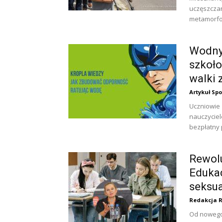
uczęszczan
metamorfoz
Wodny
szkoło
walki 
Artykuł Sp
Uczniowie 
nauczyciel
bezpłatny 
Rewolu
Eduka
seksua
Redakcja 
Od nowego 