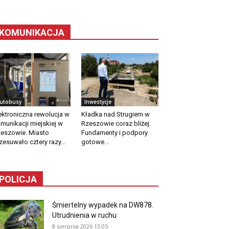
KOMUNIKACJA
utobusy
Inwestycje
ektroniczna rewolucja w
Kładka nad Strugiem w
munikacji miejskiej w
Rzeszowie coraz bliżej.
eszowie. Miasto
Fundamenty i podpory
zesuwało cztery razy...
gotowe...
POLICJA
Śmiertelny wypadek na DW878.
Utrudnienia w ruchu
8 sierpnia 2026 13:05