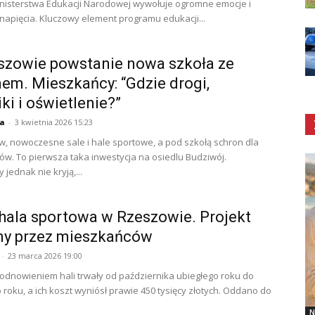
nisterstwa Edukacji Narodowej wywołuje ogromne emocje i
 napięcia. Kluczowy element programu edukacji...
szowie powstanie nowa szkoła ze
em. Mieszkańcy: “Gdzie drogi,
ki i oświetlenie?”
ja
-
3 kwietnia 2026 15:23
w, nowoczesne sale i hale sportowe, a pod szkołą schron dla
w. To pierwsza taka inwestycja na osiedlu Budziwój.
jednak nie kryją,...
ala sportowa w Rzeszowie. Projekt
ny przez mieszkańców
-
23 marca 2026 19:00
odnowieniem hali trwały od października ubiegłego roku do
o roku, a ich koszt wyniósł prawie 450 tysięcy złotych. Oddano do
N