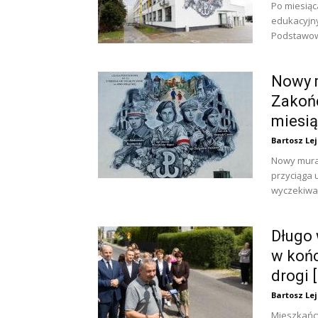
Po miesiąc
edukacyjn
Podstawowej
Nowy m
Zakońc
miesią
Bartosz Le
Nowy mural
przyciąga
wyczekiwan
Długo 
w końc
drogi 
Bartosz Le
Mieszkańcy