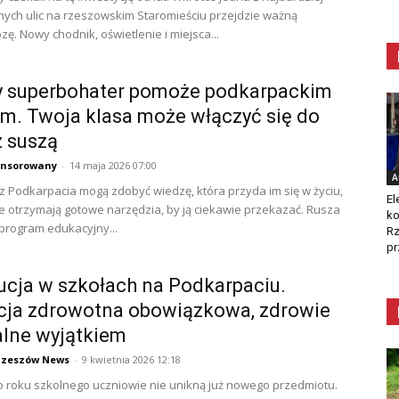
ych ulic na rzeszowskim Staromieściu przejdzie ważną
ę. Nowy chodnik, oświetlenie i miejsca...
 superbohater pomoże podkarpackim
m. Twoja klasa może włączyć się do
z suszą
onsorowany
-
14 maja 2026 07:00
A
z Podkarpacia mogą zdobyć wiedzę, która przyda im się w życiu,
El
e otrzymają gotowe narzędzia, by ją ciekawie przekazać. Rusza
ko
program edukacyjny...
Rz
pr
cja w szkołach na Podkarpaciu.
cja zdrowotna obowiązkowa, zdrowie
lne wyjątkiem
Rzeszów News
-
9 kwietnia 2026 12:18
roku szkolnego uczniowie nie unikną już nowego przedmiotu.