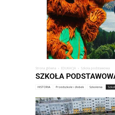
Strona główna
EDUKACJA
Szkoła podstawowa
SZKOŁA PODSTAWOW
HISTORIA
Przedszkole i żłobek
Szkolenia
Szko