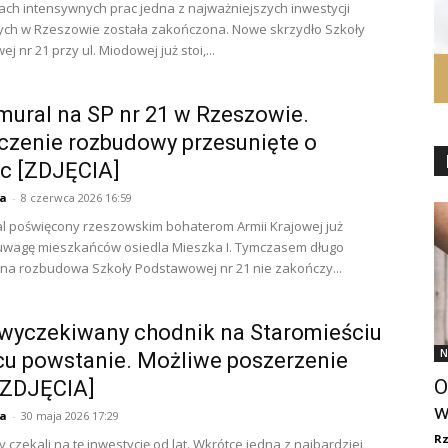
ach intensywnych prac jedna z najważniejszych inwestycji
ych w Rzeszowie została zakończona. Nowe skrzydło Szkoły
 nr 21 przy ul. Miodowej już stoi,...
ural na SP nr 21 w Rzeszowie.
zenie rozbudowy przesunięte o
c [ZDJĘCIA]
ja
-
8 czerwca 2026 16:59
 poświęcony rzeszowskim bohaterom Armii Krajowej już
 uwagę mieszkańców osiedla Mieszka I. Tymczasem długo
a rozbudowa Szkoły Podstawowej nr 21 nie zakończy...
wyczekiwany chodnik na Staromieściu
N
u powstanie. Możliwe poszerzenie
O
[ZDJĘCIA]
w
ja
-
30 maja 2026 17:29
R
 czekali na tę inwestycję od lat. Wkrótce jedna z najbardziej