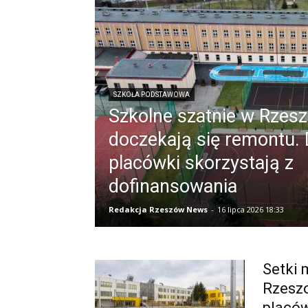
SZKOŁA PODSTAWOWA
Szkolne szatnie w Rzes
doczekają się remontu.
placówki skorzystają z
dofinansowania
Redakcja Rzeszów News
-
16 lipca 2026 18:33
Setki 
Rzeszo
placów