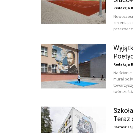
Redakcja 
Nowoczesne
zmieniają o
przeznaczy
Wyjątk
Poetyc
Redakcja 
Na ścianie
mural pośw
towarzyszy
twórczością
Szkoła
Teraz 
Bartosz Le