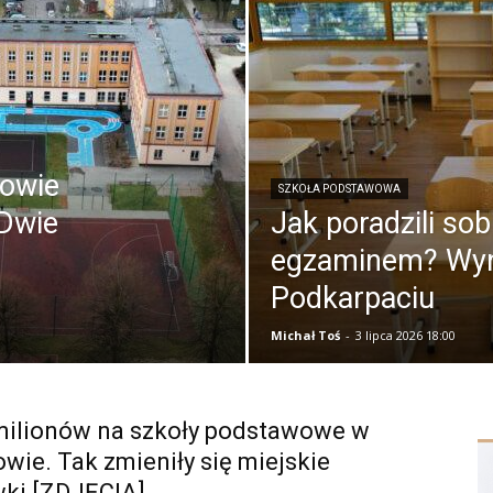
zowie
SZKOŁA PODSTAWOWA
 Dwie
Jak poradzili sob
egzaminem? Wyni
Podkarpaciu
Michał Toś
-
3 lipca 2026 18:00
milionów na szkoły podstawowe w
wie. Tak zmieniły się miejskie
ki [ZDJĘCIA]