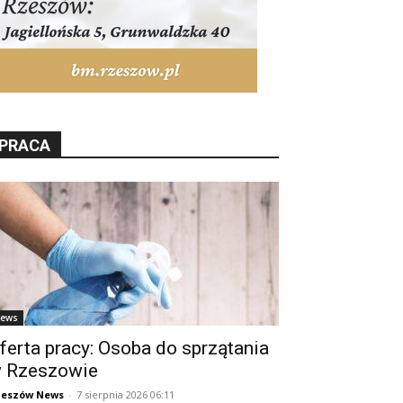
PRACA
ews
ferta pracy: Osoba do sprzątania
 Rzeszowie
zeszów News
-
7 sierpnia 2026 06:11