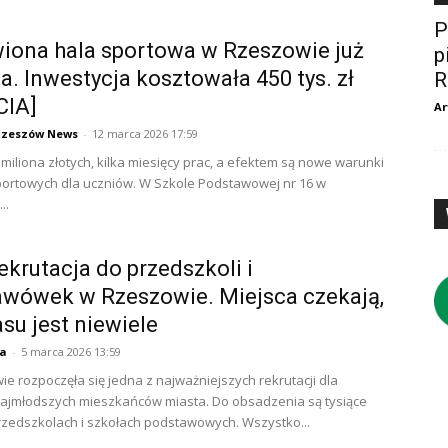
P
iona hala sportowa w Rzeszowie już
p
a. Inwestycja kosztowała 450 tys. zł
R
CIA]
Ar
Rzeszów News
-
12 marca 2026 17:59
 miliona złotych, kilka miesięcy prac, a efektem są nowe warunki
portowych dla uczniów. W Szkole Podstawowej nr 16 w
..
ekrutacja do przedszkoli i
wówek w Rzeszowie. Miejsca czekają,
asu jest niewiele
ja
-
5 marca 2026 13:59
e rozpoczęła się jedna z najważniejszych rekrutacji dla
ajmłodszych mieszkańców miasta. Do obsadzenia są tysiące
rzedszkolach i szkołach podstawowych. Wszystko...