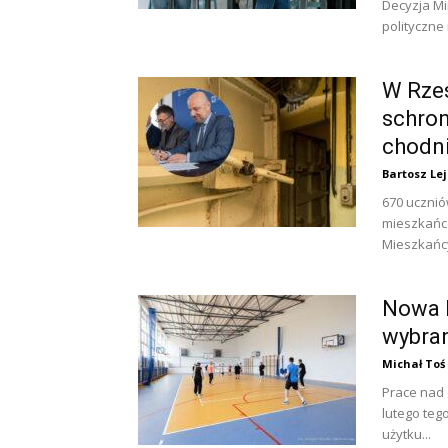
Decyzja Mi
polityczne
W Rze
schron
chodni
Bartosz Le
670 ucznió
mieszkańcó
Mieszkańcy 
Nowa h
wybra
Michał Toś
Prace nad 
lutego teg
użytku...