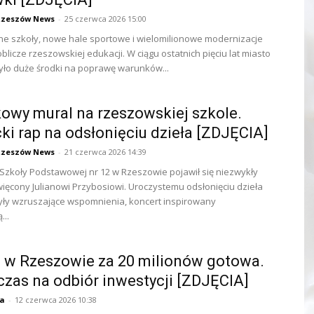
Rzeszów News
-
25 czerwca 2026 15:00
 szkoły, nowe hale sportowe i wielomilionowe modernizacje
blicze rzeszowskiej edukacji. W ciągu ostatnich pięciu lat miasto
ło duże środki na poprawę warunków...
owy mural na rzeszowskiej szkole.
ki rap na odsłonięciu dzieła [ZDJĘCIA]
Rzeszów News
-
21 czerwca 2026 14:39
 Szkoły Podstawowej nr 12 w Rzeszowie pojawił się niezwykły
ięcony Julianowi Przybosiowi. Uroczystemu odsłonięciu dzieła
ły wzruszające wspomnienia, koncert inspirowany
...
 w Rzeszowie za 20 milionów gotowa.
czas na odbiór inwestycji [ZDJĘCIA]
ja
-
12 czerwca 2026 10:38