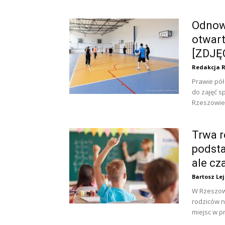
Odnow
otwart
[ZDJĘ
Redakcja 
Prawie pół
do zajęć s
Rzeszowie.
Trwa r
podsta
ale cz
Bartosz Le
W Rzeszowi
rodziców n
miejsc w p