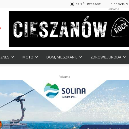
C
11.1
niedziela, 9
Rzeszów
Reklama
IZNES
MOTO
DOM, MIESZKANIE
ZDROWIE, URODA
Reklama