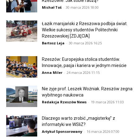
Rzeszowie. Jak sobie radzą?
Michał Toś
-
30 marca 2026 18:00
Łazik marsjański z Rzeszowa podbija świat.
Wielkie sukcesy studentów Politechniki
Rzeszowskiej [ZDJĘCIA]
Bartosz Leja
-
30 marca 2026 16:25
Rzeszów: Europejska stolica studentów.
Innowacje, pasja i kariera w jednym mieście
Anna Miler
-
24 marca 2026 11:15
Nie żyje prof. Leszek Woźniak. Rzeszów żegna
wybitnego naukowca
Redakcja Rzeszów News
-
19 marca 2026 11:03
Dlaczego warto zrobić „magisterkę” z
informatyki we WSIiZ?
Artykuł Sponsorowany
-
16 marca 2026 07:00