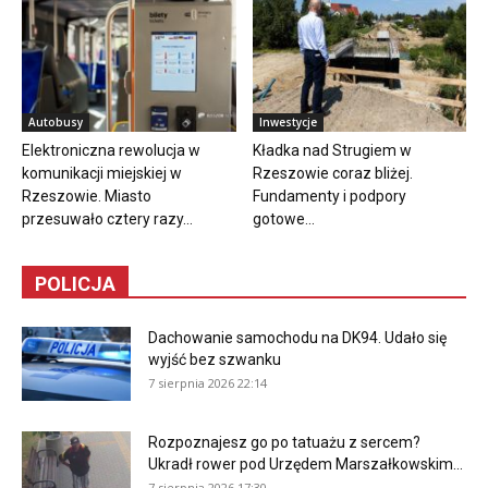
Autobusy
Inwestycje
Elektroniczna rewolucja w
Kładka nad Strugiem w
komunikacji miejskiej w
Rzeszowie coraz bliżej.
Rzeszowie. Miasto
Fundamenty i podpory
przesuwało cztery razy...
gotowe...
POLICJA
Dachowanie samochodu na DK94. Udało się
wyjść bez szwanku
7 sierpnia 2026 22:14
Rozpoznajesz go po tatuażu z sercem?
Ukradł rower pod Urzędem Marszałkowskim...
7 sierpnia 2026 17:30