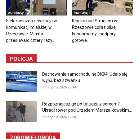
Autobusy
Inwestycje
Elektroniczna rewolucja w
Kładka nad Strugiem w
komunikacji miejskiej w
Rzeszowie coraz bliżej.
Rzeszowie. Miasto
Fundamenty i podpory
przesuwało cztery razy...
gotowe...
POLICJA
Dachowanie samochodu na DK94. Udało się
wyjść bez szwanku
7 sierpnia 2026 22:14
Rozpoznajesz go po tatuażu z sercem?
Ukradł rower pod Urzędem Marszałkowskim...
7 sierpnia 2026 17:30
ZDROWIE I URODA