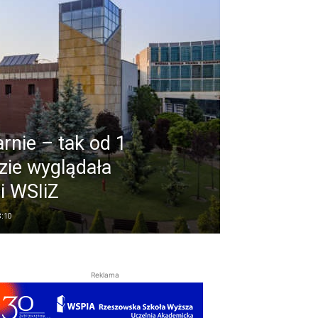
arnie – tak od 1
zie wyglądała
i WSIiZ
8:10
Reklama