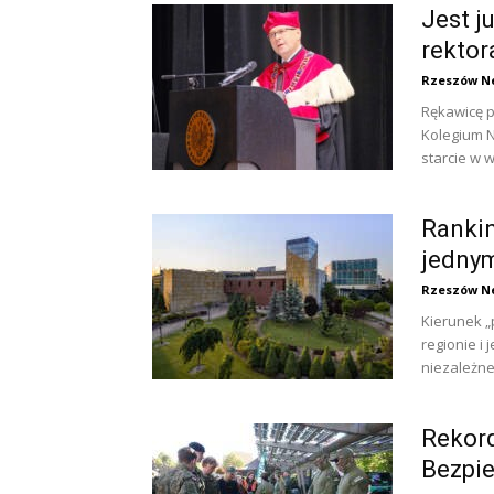
Jest j
rektor
Rzeszów N
Rękawicę p
Kolegium 
starcie w 
Rankin
jednym
Rzeszów N
Kierunek „
regionie i
niezależne
Rekor
Bezpi