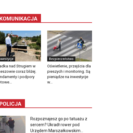
KOMUNIKACJA
nwestycje
Bezpieczeństwo
adka nad Strugiem w
Oświetlenie, przejścia dla
eszowie coraz bliżej.
pieszych i monitoring. Są
ndamenty i podpory
pieniądze na inwestycje
towe...
w...
POLICJA
Rozpoznajesz go po tatuażu z
sercem? Ukradł rower pod
Urzędem Marszałkowskim...