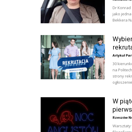
Dr Konrad 
jako jedna
Bekkera Na
Wybier
rekrut
Artykuł Pa
30 kierunk
na Politec
strony rek
ogłoszeni
W piąt
pierws
Rzeszów N
Warsztaty 