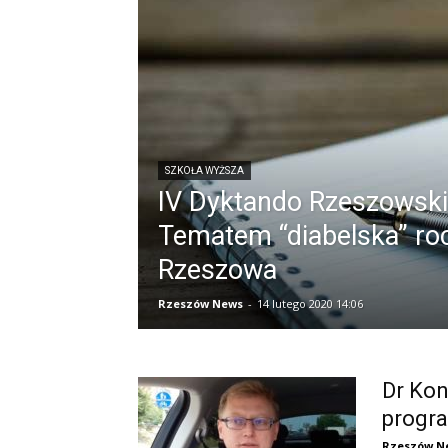
SZKOŁA WYŻSZA
IV Dyktando Rzeszowski
Tematem “diabelska” ro
Rzeszowa
Rzeszów News
-
14 lutego 2020 14:06
Dr Kon
progr
Rzeszów N