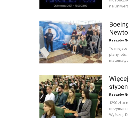
filozoficzn
na Uniwers
Boeing
Newto
Rzeszów N
To miejsce
plany lotu
matematyce
Więce
stype
Rzeszów N
1290 zł to
otrzymani
Wyższej. D