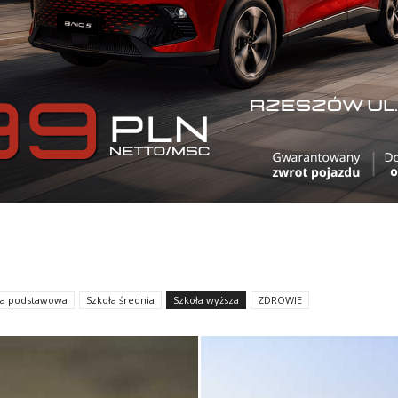
ła podstawowa
Szkoła średnia
Szkoła wyższa
ZDROWIE