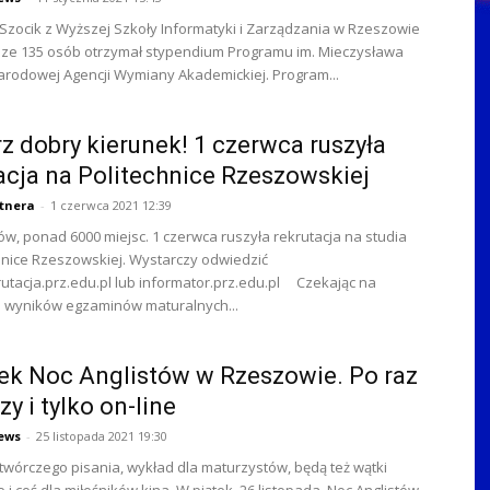
Szocik z Wyższej Szkoły Informatyki i Zarządzania w Rzeszowie
 ze 135 osób otrzymał stypendium Programu im. Mieczysława
rodowej Agencji Wymiany Akademickiej. Program...
z dobry kierunek! 1 czerwca ruszyła
acja na Politechnice Rzeszowskiej
rtnera
-
1 czerwca 2021 12:39
ów, ponad 6000 miejsc. 1 czerwca ruszyła rekrutacja na studia
hnice Rzeszowskiej. Wystarczy odwiedzić
rutacja.prz.edu.pl lub informator.prz.edu.pl Czekając na
e wyników egzaminów maturalnych...
ek Noc Anglistów w Rzeszowie. Po raz
zy i tylko on-line
ews
-
25 listopada 2021 19:30
twórczego pisania, wykład dla maturzystów, będą też wątki