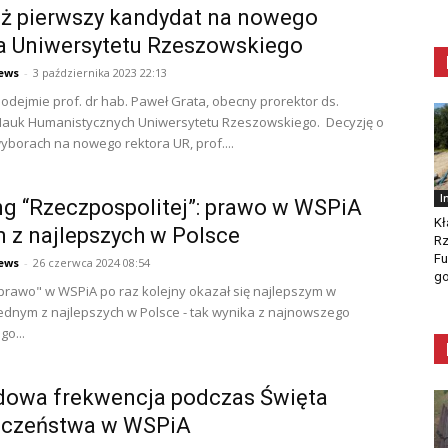
uż pierwszy kandydat na nowego
a Uniwersytetu Rzeszowskiego
ews
-
3 października 2023 22:13
odejmie prof. dr hab. Paweł Grata, obecny prorektor ds.
Nauk Humanistycznych Uniwersytetu Rzeszowskiego. Decyzję o
wyborach na nowego rektora UR, prof....
I
g “Rzeczpospolitej”: prawo w WSPiA
Kł
 z najlepszych w Polsce
Rz
Fu
ews
-
26 czerwca 2024 08:54
go
prawo" w WSPiA po raz kolejny okazał się najlepszym w
 jednym z najlepszych w Polsce - tak wynika z najnowszego
go...
dowa frekwencja podczas Święta
eczeństwa w WSPiA