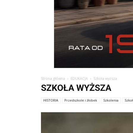
Strona główna
EDUKACJA
Szkoła wyższa
SZKOŁA WYŻSZA
HISTORIA
Przedszkole i żłobek
Szkolenia
Szko