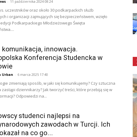
ews
-
11 października 2024 08:24
 tys. uczestników oraz około 30 podkarpackich służb
h i organizacji zajmujących się bezpieczeństwem, wzięło
I edycji Podkarpackiego Młodzieżowego Święta
stwa....
 komunikacja, innowacja.
opolska Konferencja Studencka w
owie
a Urban
-
6 marca 2025 17:40
logie zmieniają sposób, w jaki się komunikujemy? Czy sztuczna
a zastąpi dziennikarzy? Jak tworzyć treści, które przebiją się w
formacji? Odpowiedzi na...
wscy studenci najlepsi na
narodowych zawodach w Turcji. Ich
pokazał na co go...