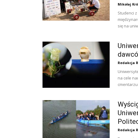
Mikołaj Kró
Studenci z 
międzynar
się na uni
Uniwer
dawców
Redakcja 
Uniwersyte
na cele na
cmentarzu
Wyścig
Uniwer
Polit
Redakcja 