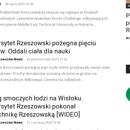
l
-
28 lipca 2025 10:59
N
Politechniki Rzeszowskiej okazali się najlepsi w finałach
P
odowych zawodów Anatolian Rover Challenge, odbywających
p
wersytecie Middle East Technical University w Ankarze...
R
Ar
sytet Rzeszowski pożegna pięciu
. Oddali ciała dla nauki
Rzeszów News
-
29 października 2025 11:52
t Rzeszowski pożegna pięć osób, które przekazały swoje ciała
ukowe. Prochy donatorów zostaną złożone w grobie na
 komunalnym Wilkowyja. Ceremonia odbędzie...
 smoczych łodzi na Wisłoku.
sytet Rzeszowski pokonał
echnikę Rzeszowską [WIDEO]
Rzeszów News
-
11 czerwca 2026 10:59