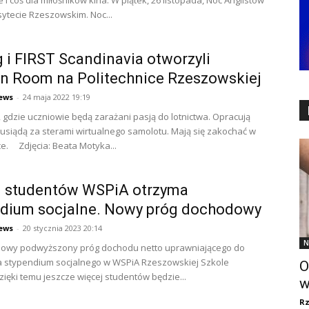
e i coś dla miłośników kina. W piątek, 26 listopada, Noc Anglistów
ytecie Rzeszowskim. Noc...
 i FIRST Scandinavia otworzyli
n Room na Politechnice Rzeszowskiej
ews
-
24 maja 2022 19:19
, gdzie uczniowie będą zarażani pasją do lotnictwa. Opracują
, usiądą za sterami wirtualnego samolotu. Mają się zakochać w
. Zdjęcia: Beata Motyka...
j studentów WSPiA otrzyma
ndium socjalne. Nowy próg dochodowy
ews
-
20 stycznia 2023 20:14
N
 nowy podwyższony próg dochodu netto uprawniającego do
a stypendium socjalnego w WSPiA Rzeszowskiej Szkole
O
zięki temu jeszcze więcej studentów będzie...
w
R