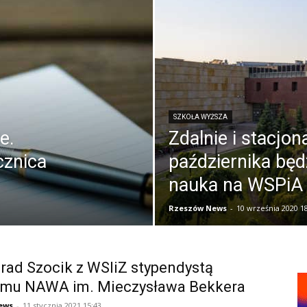
SZKOŁA WYŻSZA
e.
Zdalnie i stacjon
cznica
października będ
nauka na WSPiA 
Rzeszów News
-
10 września 2020 1
rad Szocik z WSIiZ stypendystą
amu NAWA im. Mieczysława Bekkera
ews
-
11 stycznia 2021 15:43