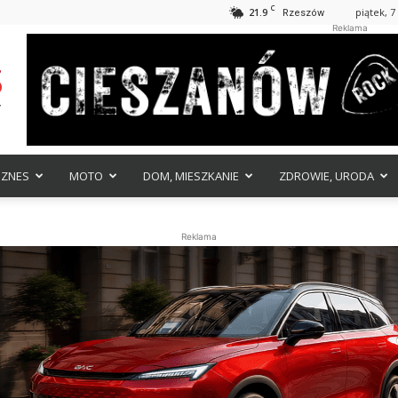
C
21.9
piątek, 7
Rzeszów
Reklama
IZNES
MOTO
DOM, MIESZKANIE
ZDROWIE, URODA
Reklama