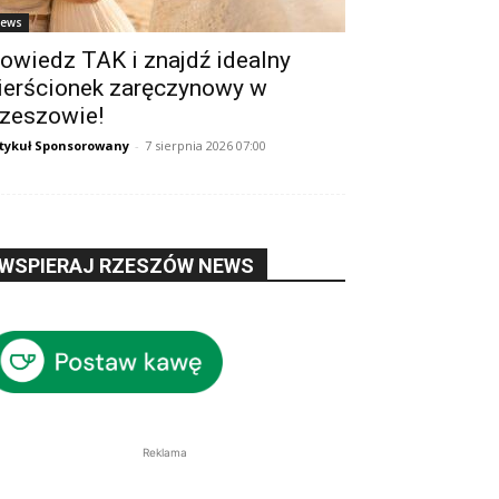
ews
owiedz TAK i znajdź idealny
ierścionek zaręczynowy w
zeszowie!
tykuł Sponsorowany
-
7 sierpnia 2026 07:00
WSPIERAJ RZESZÓW NEWS
Reklama