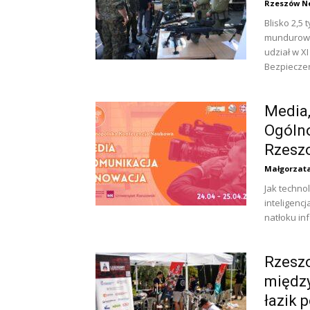
Rzeszów N
Blisko 2,5
mundurowyc
udział w X
Bezpieczeń
Media,
Ogóln
Rzesz
Małgorzat
Jak techno
inteligencj
natłoku in
Rzeszo
między
łazik 