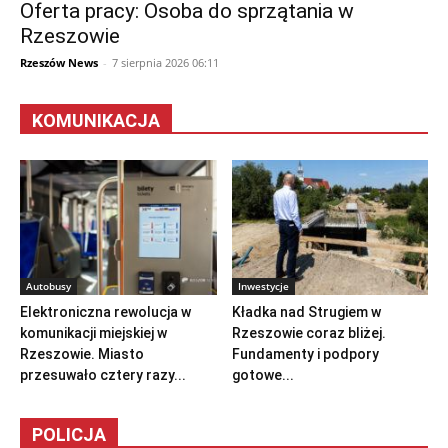
Oferta pracy: Osoba do sprzątania w
Rzeszowie
Rzeszów News
-
7 sierpnia 2026 06:11
KOMUNIKACJA
Autobusy
Inwestycje
Elektroniczna rewolucja w
Kładka nad Strugiem w
komunikacji miejskiej w
Rzeszowie coraz bliżej.
Rzeszowie. Miasto
Fundamenty i podpory
przesuwało cztery razy...
gotowe...
POLICJA