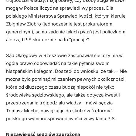
trójpodział władzy, mają obawy, czy osoby ścigane ENA
mogą w Polsce liczyć na sprawiedliwy proces. Dla
polskiego Ministerstwa Sprawiedliwości, którym kieruje
Zbigniew Ziobro (jednocześnie jest prokuratorem
generalnym), samo zadanie takich pytań jest policzkiem,
ale rząd PiS skutecznie na to “pracuje”.
Sąd Okręgowy w Rzeszowie zastanawiał się, czy ma w
ogóle prawo odpowiadać na takie pytania swoim
hiszpańskim kolegom. Doszedł do wniosku, że tak. – Nie
można było pominąć milczeniem pewnych okoliczności,
które od dłuższego czasu budzą niepokój nie tylko
środowiska sędziowskiego, ale także dotyczą kwestii
przestrzegania trójpodziału władzy – mówi sędzia
Tomasz Mucha, nawiązując do skutków “reformy”
polskiego wymiaru sprawiedliwości w wydaniu PiS.
Niezawisłość sędziów zagrożona