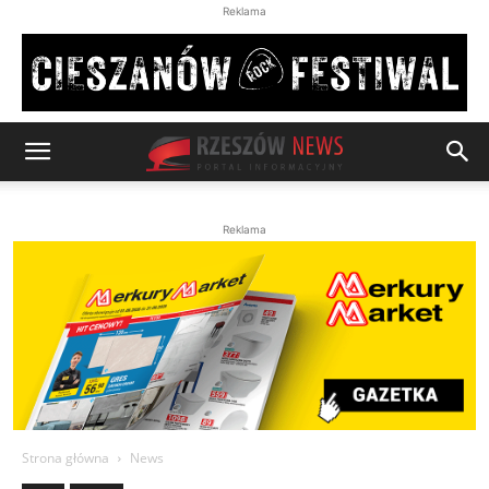
Reklama
Reklama
Strona główna
News