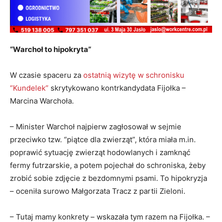
“Warchoł to hipokryta”
W czasie spaceru za
ostatnią wizytę w schronisku
“Kundelek”
skrytykowano kontrkandydata Fijołka –
Marcina Warchoła.
– Minister Warchoł najpierw zagłosował w sejmie
przeciwko tzw. “piątce dla zwierząt”, która miała m.in.
poprawić sytuację zwierząt hodowlanych i zamknąć
fermy futrzarskie, a potem pojechał do schroniska, żeby
zrobić sobie zdjęcie z bezdomnymi psami. To hipokryzja
– oceniła surowo Małgorzata Tracz z partii Zieloni.
– Tutaj mamy konkrety – wskazała tym razem na Fijołka. –