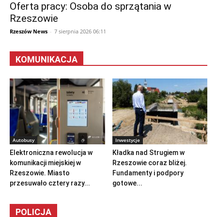
Oferta pracy: Osoba do sprzątania w
Rzeszowie
Rzeszów News
-
7 sierpnia 2026 06:11
KOMUNIKACJA
Autobusy
Inwestycje
Elektroniczna rewolucja w
Kładka nad Strugiem w
komunikacji miejskiej w
Rzeszowie coraz bliżej.
Rzeszowie. Miasto
Fundamenty i podpory
przesuwało cztery razy...
gotowe...
POLICJA