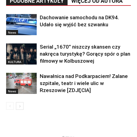
PODOBNE ARTYKUŁY
WIĘCEJ OD AUTORA
Dachowanie samochodu na DK94.
Udało się wyjść bez szwanku
News
Serial „1670” niszczy skansen czy
nakręca turystykę? Gorący spór o plan
filmowy w Kolbuszowej
KULTURA
Nawałnica nad Podkarpaciem! Zalane
szpitale, teatr i wiele ulic w
Rzeszowie [ZDJĘCIA]
News