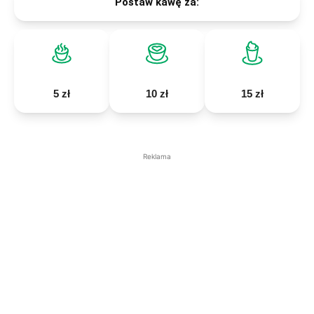
Postaw kawę za:
5 zł
10 zł
15 zł
Reklama