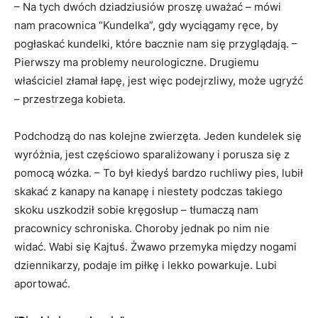
– Na tych dwóch dziadziusiów proszę uważać – mówi
nam pracownica “Kundelka”, gdy wyciągamy ręce, by
pogłaskać kundelki, które bacznie nam się przyglądają. –
Pierwszy ma problemy neurologiczne. Drugiemu
właściciel złamał łapę, jest więc podejrzliwy, może ugryźć
– przestrzega kobieta.
Podchodzą do nas kolejne zwierzęta. Jeden kundelek się
wyróżnia, jest częściowo sparaliżowany i porusza się z
pomocą wózka. – To był kiedyś bardzo ruchliwy pies, lubił
skakać z kanapy na kanapę i niestety podczas takiego
skoku uszkodził sobie kręgosłup – tłumaczą nam
pracownicy schroniska. Choroby jednak po nim nie
widać. Wabi się Kajtuś. Żwawo przemyka między nogami
dziennikarzy, podaje im piłkę i lekko powarkuje. Lubi
aportować.