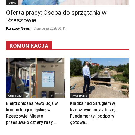
News
Oferta pracy: Osoba do sprzątania w
Rzeszowie
Rzeszów News
-
7 sierpnia 2026 06:11
KOMUNIKACJA
Autobusy
Inwestycje
Elektroniczna rewolucja w
Kładka nad Strugiem w
komunikacji miejskiej w
Rzeszowie coraz bliżej.
Rzeszowie. Miasto
Fundamenty i podpory
przesuwało cztery razy...
gotowe...