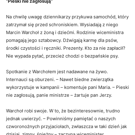
“Pieski nie zagłosują”
Na chwilę uwagę dziennikarzy przykuwa samochód, który
zatrzymał się przed schroniskiem. Wysiadają z niego
Marcin Warchoł z żoną i dziećmi. Rodzinie wiceministra
pomagają jego sztabowcy. Dźwigają karmę dla psów,
środki czystości i ręczniki. Prezenty. Kto za nie zapłacił?
Nie wypada pytać, przecież chodzi o bezpańskie psy.
Spotkanie z Warchołem jest nadawane na żywo.
Internauci są oburzeni. – Nawet biedne zwierzątka
wykorzystuje w kampanii – komentuje pani Maria. – Pieski
nie zagłosują, panie ministrze – żartuje pan Jerzy.
Warchoł robi swoje. W to, że bezinteresownie, trudno
jednak uwierzyć. – Powinniśmy pamiętać o naszych
czworonożnych przyjaciołach, zwłaszcza w taki dzień jak
dzisiaj, zimny, śnieżny – zaczyna wiceminister