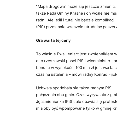
“Mapa drogowa” może się jeszcze zmienić, 
także Rada Gminy Krasne i on wcale nie mus
radni. Ale jeśli i tutaj nie będzie komplikac
(PiS) przestanie wreszcie utrudniać poszerz
Gra warta tej ceny
To właśnie Ewa Leniart jest zwolennikiem 
o to rzeszowski poseł PiS i wiceminister s
bonusu w wysokości 100 mln zł jest warta t
czas na ustalenia – mówi radny Konrad Fijo
Uchwała spodobała się także radnym PiS. –
połączenia obu gmin. Czas wyrywania z gmi
Jęczmienionka (PiS), ale obawia się prote
miałoby być wpompowane tylko w gminę K