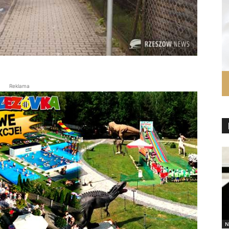
Reklama
N