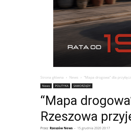
Strona główna
News
“Mapa drogowa” dla przyłącz
News
POLITYKA
SAMORZĄDY
“Mapa drogowa”
Rzeszowa przyj
Przez
Rzeszów News
-
15 grudnia 2020 20:17