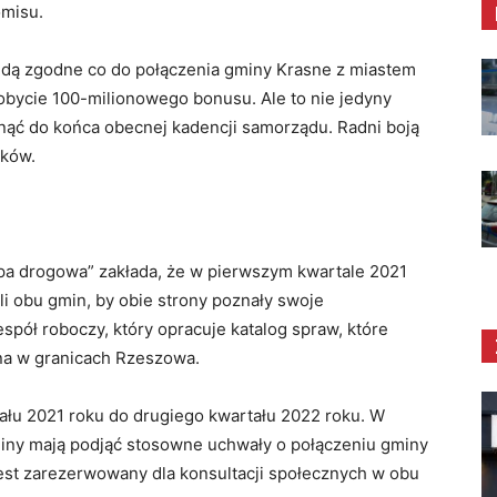
omisu.
będą zgodne co do połączenia gminy Krasne z miastem
obycie 100-milionowego bonusu. Ale to nie jedyny
nąć do końca obecnej kadencji samorządu. Radni boją
ołków.
pa drogowa” zakłada, że w pierwszym kwartale 2021
li obu gmin, by obie strony poznały swoje
pół roboczy, który opracuje katalog spraw, które
ona w granicach Rzeszowa.
łu 2021 roku do drugiego kwartału 2022 roku. W
miny mają podjąć stosowne uchwały o połączeniu gminy
st zarezerwowany dla konsultacji społecznych w obu