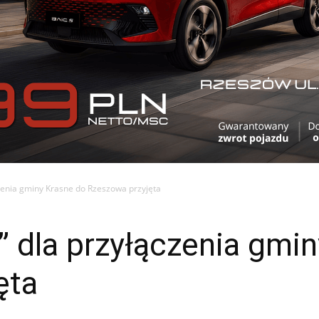
enia gminy Krasne do Rzeszowa przyjęta
 dla przyłączenia gmin
ęta