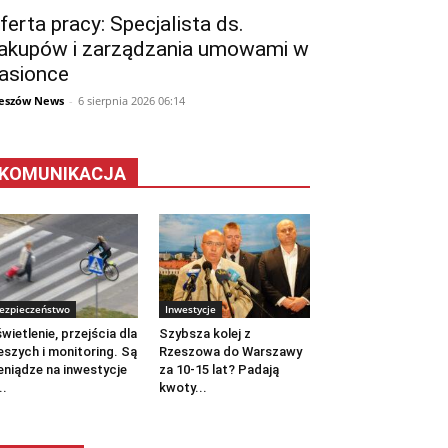
ferta pracy: Specjalista ds.
akupów i zarządzania umowami w
asionce
eszów News
-
6 sierpnia 2026 06:14
KOMUNIKACJA
ezpieczeństwo
Inwestycje
wietlenie, przejścia dla
Szybsza kolej z
eszych i monitoring. Są
Rzeszowa do Warszawy
eniądze na inwestycje
za 10-15 lat? Padają
..
kwoty...