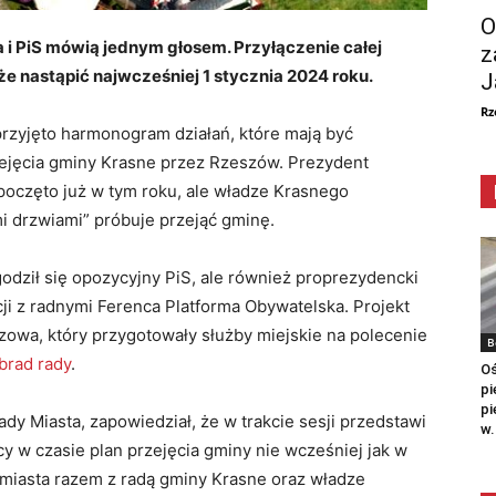
O
i PiS mówią jednym głosem. Przyłączenie całej
z
 nastąpić najwcześniej 1 stycznia 2024 roku.
J
Rz
rzyjęto harmonogram działań, które mają być
ejęcia gminy Krasne przez Rzeszów. Prezydent
poczęto już w tym roku, ale władze Krasnego
mi drzwiami” próbuje przejąć gminę.
zgodził się opozycyjny PiS, ale również proprezydencki
ji z radnymi Ferenca Platforma Obywatelska. Projekt
owa, który przygotowały służby miejskie na polecenie
B
brad rady
.
Oś
pi
pi
y Miasta, zapowiedział, że w trakcie sesji przedstawi
w.
cy w czasie plan przejęcia gminy nie wcześniej jak w
miasta razem z radą gminy Krasne oraz władze