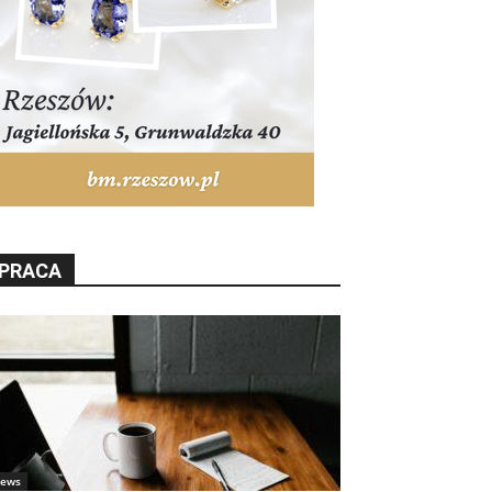
PRACA
ews