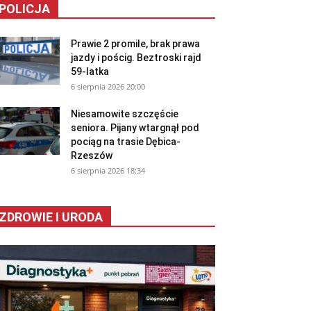
POLICJA
Prawie 2 promile, brak prawa
jazdy i pościg. Beztroski rajd
59-latka
6 sierpnia 2026 20:00
Niesamowite szczęście
seniora. Pijany wtargnął pod
pociąg na trasie Dębica-
Rzeszów
6 sierpnia 2026 18:34
ZDROWIE I URODA