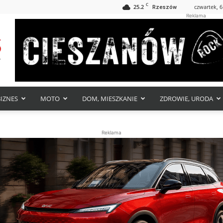
C
25.2
czwartek, 6
Rzeszów
Reklama
BIZNES
MOTO
DOM, MIESZKANIE
ZDROWIE, URODA
Reklama