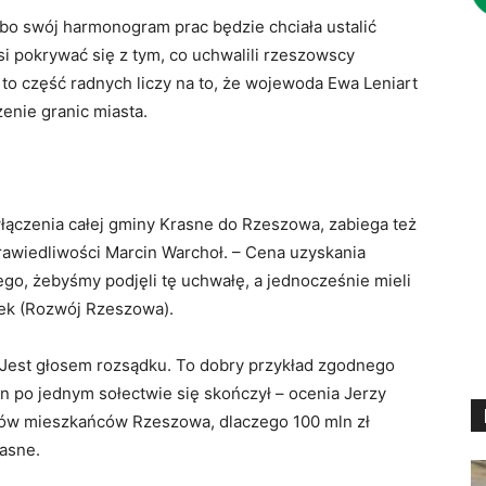
bo swój harmonogram prac będzie chciała ustalić
i pokrywać się z tym, co uchwalili rzeszowscy
ji, to część radnych liczy na to, że wojewoda Ewa Leniart
enie granic miasta.
włączenia całej gminy Krasne do Rzeszowa, zabiega też
prawiedliwości Marcin Warchoł. – Cena uzyskania
ego, żebyśmy podjęli tę uchwałę, a jednocześnie mieli
łek (Rozwój Rzeszowa).
 Jest głosem rozsądku. To dobry przykład zgodnego
n po jednym sołectwie się skończył – ocenia Jerzy
stów mieszkańców Rzeszowa, dlaczego 100 mln zł
rasne.