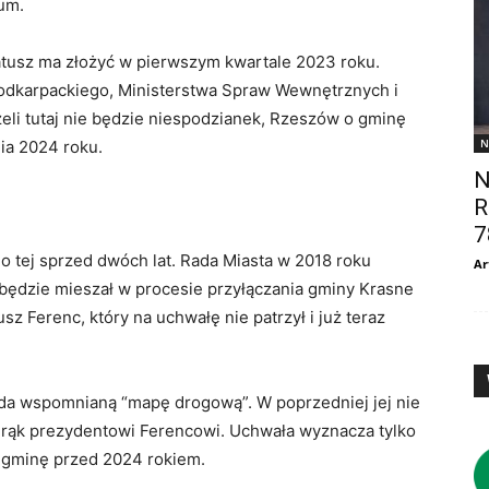
dum.
tusz ma złożyć w pierwszym kwartale 2023 roku.
odkarpackiego, Ministerstwa Spraw Wewnętrznych i
żeli tutaj nie będzie niespodzianek, Rzeszów o gminę
N
nia 2024 roku.
N
R
7
o tej sprzed dwóch lat. Rada Miasta w 2018 roku
Ar
 będzie mieszał w procesie przyłączania gminy Krasne
z Ferenc, który na uchwałę nie patrzył i już teraz
ada wspomnianą “mapę drogową”. W poprzedniej jej nie
e rąk prezydentowi Ferencowi. Uchwała wyznacza tylko
 o gminę przed 2024 rokiem.