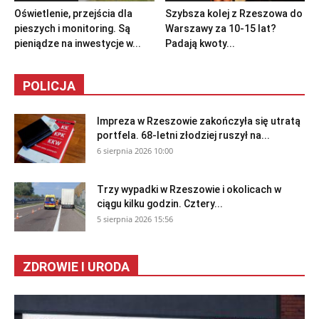
Oświetlenie, przejścia dla
Szybsza kolej z Rzeszowa do
pieszych i monitoring. Są
Warszawy za 10-15 lat?
pieniądze na inwestycje w...
Padają kwoty...
POLICJA
Impreza w Rzeszowie zakończyła się utratą
portfela. 68-letni złodziej ruszył na...
6 sierpnia 2026 10:00
Trzy wypadki w Rzeszowie i okolicach w
ciągu kilku godzin. Cztery...
5 sierpnia 2026 15:56
ZDROWIE I URODA