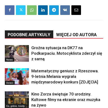
PODOBNE ARTYKUŁY
WIĘCEJ OD AUTORA
Groźna sytuacja na DK77 na
Podkarpaciu. Motocyklista zderzył się
z sarną
News
Matematyczny geniusz z Rzeszowa.
9-letnia Melania wygrała
międzynarodowy konkurs [ZDJĘCIA]
Dzieci
Kino Zorza świętuje 70 urodziny.
Kultowe filmy na ekranie oraz muzyka
na żywo
Co, gdzie, kiedy