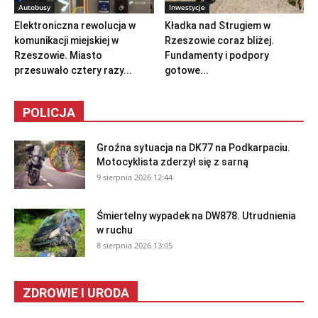
Autobusy
Inwestycje
Elektroniczna rewolucja w
Kładka nad Strugiem w
komunikacji miejskiej w
Rzeszowie coraz bliżej.
Rzeszowie. Miasto
Fundamenty i podpory
przesuwało cztery razy...
gotowe...
POLICJA
Groźna sytuacja na DK77 na Podkarpaciu.
Motocyklista zderzył się z sarną
9 sierpnia 2026 12:44
Śmiertelny wypadek na DW878. Utrudnienia
w ruchu
8 sierpnia 2026 13:05
ZDROWIE I URODA