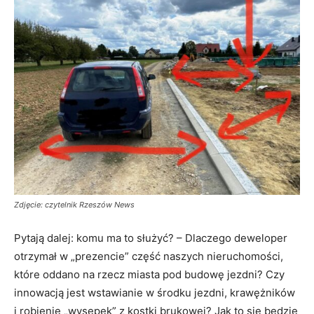
Zdjęcie: czytelnik Rzeszów News
Pytają dalej: komu ma to służyć? – Dlaczego deweloper
otrzymał w „prezencie” część naszych nieruchomości,
które oddano na rzecz miasta pod budowę jezdni? Czy
innowacją jest wstawianie w środku jezdni, krawężników
i robienie „wysepek” z kostki brukowej? Jak to się będzie