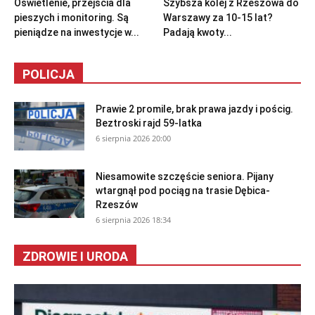
Oświetlenie, przejścia dla
Szybsza kolej z Rzeszowa do
pieszych i monitoring. Są
Warszawy za 10-15 lat?
pieniądze na inwestycje w...
Padają kwoty...
POLICJA
Prawie 2 promile, brak prawa jazdy i pościg.
Beztroski rajd 59-latka
6 sierpnia 2026 20:00
Niesamowite szczęście seniora. Pijany
wtargnął pod pociąg na trasie Dębica-
Rzeszów
6 sierpnia 2026 18:34
ZDROWIE I URODA