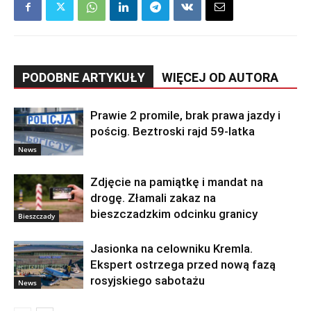
PODOBNE ARTYKUŁY
WIĘCEJ OD AUTORA
Prawie 2 promile, brak prawa jazdy i
pościg. Beztroski rajd 59-latka
News
Zdjęcie na pamiątkę i mandat na
drogę. Złamali zakaz na
bieszczadzkim odcinku granicy
Bieszczady
Jasionka na celowniku Kremla.
Ekspert ostrzega przed nową fazą
rosyjskiego sabotażu
News