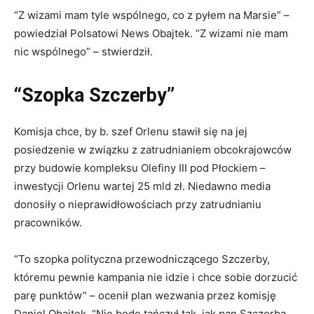
“Z wizami mam tyle wspólnego, co z pyłem na Marsie” –
powiedział Polsatowi News Obajtek. “Z wizami nie mam
nic wspólnego” – stwierdził.
“Szopka Szczerby”
Komisja chce, by b. szef Orlenu stawił się na jej
posiedzenie w związku z zatrudnianiem obcokrajowców
przy budowie kompleksu Olefiny III pod Płockiem –
inwestycji Orlenu wartej 25 mld zł. Niedawno media
donosiły o nieprawidłowościach przy zatrudnianiu
pracowników.
“To szopka polityczna przewodniczącego Szczerby,
któremu pewnie kampania nie idzie i chce sobie dorzucić
parę punktów” – ocenił plan wezwania przez komisję
Daniel Obajtek. “Nie będę tańczył tak, jak pan Szczerba