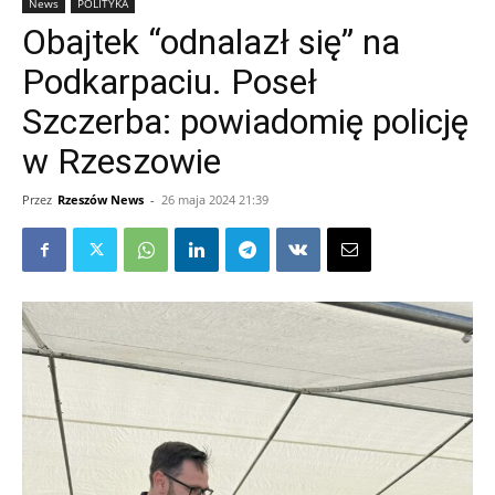
News
POLITYKA
Obajtek “odnalazł się” na
Podkarpaciu. Poseł
Szczerba: powiadomię policję
w Rzeszowie
Przez
Rzeszów News
-
26 maja 2024 21:39