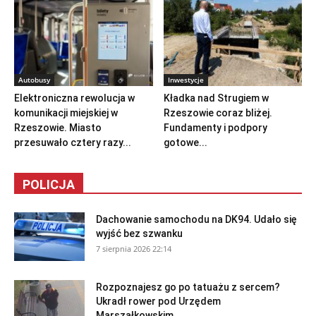
Autobusy
Inwestycje
Elektroniczna rewolucja w
Kładka nad Strugiem w
komunikacji miejskiej w
Rzeszowie coraz bliżej.
Rzeszowie. Miasto
Fundamenty i podpory
przesuwało cztery razy...
gotowe...
POLICJA
Dachowanie samochodu na DK94. Udało się
wyjść bez szwanku
7 sierpnia 2026 22:14
Rozpoznajesz go po tatuażu z sercem?
Ukradł rower pod Urzędem
Marszałkowskim...