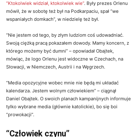
“Ktokolwiek widział, ktokolwiek wie”
. Były prezes Orlenu
mówił, że w sobotę też był na Podkarpaciu, spał “we
wspaniałych domkach”, w niedzielę też był.
“Nie jestem od tego, by złym ludziom coś udowadniać.
Swoją ciężką pracą pokazałem dowody. Mamy koncern, z
którego możemy być dumni” – opowiadał Obajtek,
mówiąc, że logo Orlenu jest widoczne w Czechach, na
Słowacji, w Niemczech, Austrii i na Węgrzech.
“Media opozycyjne wobec mnie nie będą mi układać
kalendarza. Jestem wolnym człowiekiem” – ciągnął
Daniel Obajtek. O swoich planach kampanijnych informuje
tylko wybrane media (głównie katolickie), bo się boi
“prowokacji”.
“Człowiek czynu”