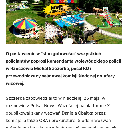
O postawienie w “stan gotowości” wszystkich
policjantów poprosi komendanta wojewódzkiego policji
w Rzeszowie Michał Szczerba, poseł KO i
przewodniczący sejmowej komisji śledczej ds. afery
wizowej.
Szczerba zapowiedział to w niedzielę, 26 maja, w
rozmowie z Polsat News. Wcześniej na platformie X
opublikował skany wezwań Daniela Obajtka przez
komisję, a także CBA i prokuraturę. Siedem wezwań
próbuje mu bezskutecznie doręczyć małopolska policja.