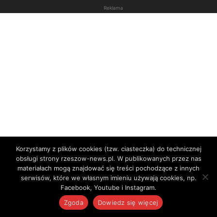
Reklama
Korzystamy z plików cookies (tzw. ciasteczka) do technicznej
obsługi strony rzeszow-news.pl. W publikowanych przez nas
materiałach mogą znajdować się treści pochodzące z innych
serwisów, które we własnym imieniu używają cookies, np.
Facebook, Youtube i Instagram.
Zgoda
Dowiedz się więcej