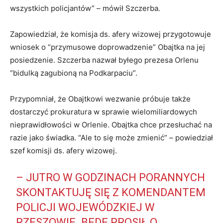
wszystkich policjantów” – mówił Szczerba.
Zapowiedział, że komisja ds. afery wizowej przygotowuje
wniosek o “przymusowe doprowadzenie” Obajtka na jej
posiedzenie. Szczerba nazwał byłego prezesa Orlenu
“bidulką zagubioną na Podkarpaciu”.
Przypomniał, że Obajtkowi wezwanie próbuje także
dostarczyć prokuratura w sprawie wielomiliardowych
nieprawidłowości w Orlenie. Obajtka chce przesłuchać na
razie jako świadka. “Ale to się może zmienić” – powiedział
szef komisji ds. afery wizowej.
– JUTRO W GODZINACH PORANNYCH
SKONTAKTUJĘ SIĘ Z KOMENDANTEM
POLICJI WOJEWÓDZKIEJ W
RZESZOWIE. BĘDĘ PROSIŁ O