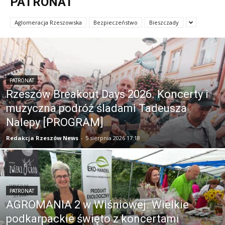
PATRONAT
Aglomeracja Rzeszowska
Bezpieczeństwo
Bieszczady
PATRONAT
Rzeszów Breakout Days 2026. Koncerty i
muzyczna podróż śladami Tadeusza
Nalepy [PROGRAM]
Redakcja Rzeszów News
-
5 sierpnia 2026 17:18
PATRONAT
AGROMANIA 2 w Wiśniowej. Wielkie
podkarpackie święto z koncertami