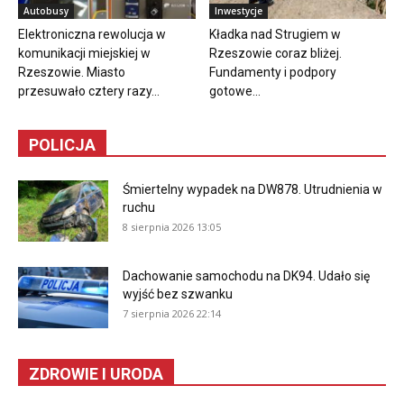
Autobusy
Inwestycje
Elektroniczna rewolucja w
Kładka nad Strugiem w
komunikacji miejskiej w
Rzeszowie coraz bliżej.
Rzeszowie. Miasto
Fundamenty i podpory
przesuwało cztery razy...
gotowe...
POLICJA
Śmiertelny wypadek na DW878. Utrudnienia w
ruchu
8 sierpnia 2026 13:05
Dachowanie samochodu na DK94. Udało się
wyjść bez szwanku
7 sierpnia 2026 22:14
ZDROWIE I URODA