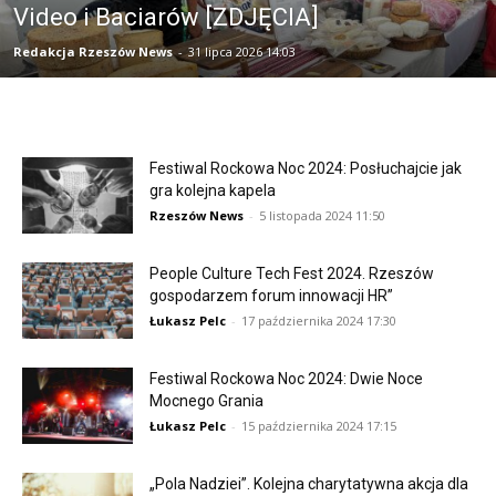
Video i Baciarów [ZDJĘCIA]
Redakcja Rzeszów News
-
31 lipca 2026 14:03
Festiwal Rockowa Noc 2024: Posłuchajcie jak
gra kolejna kapela
Rzeszów News
-
5 listopada 2024 11:50
People Culture Tech Fest 2024. Rzeszów
gospodarzem forum innowacji HR”
Łukasz Pelc
-
17 października 2024 17:30
Festiwal Rockowa Noc 2024: Dwie Noce
Mocnego Grania
Łukasz Pelc
-
15 października 2024 17:15
„Pola Nadziei”. Kolejna charytatywna akcja dla