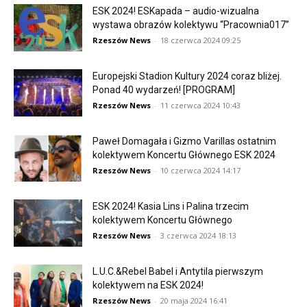
ESK 2024! ESKapada – audio-wizualna
wystawa obrazów kolektywu “Pracownia017”
Rzeszów News
-
18 czerwca 2024 09:25
Europejski Stadion Kultury 2024 coraz bliżej.
Ponad 40 wydarzeń! [PROGRAM]
Rzeszów News
-
11 czerwca 2024 10:43
Paweł Domagała i Gizmo Varillas ostatnim
kolektywem Koncertu Głównego ESK 2024
Rzeszów News
-
10 czerwca 2024 14:17
ESK 2024! Kasia Lins i Palina trzecim
kolektywem Koncertu Głównego
Rzeszów News
-
3 czerwca 2024 18:13
L.U.C.&Rebel Babel i Antytila pierwszym
kolektywem na ESK 2024!
Rzeszów News
-
20 maja 2024 16:41