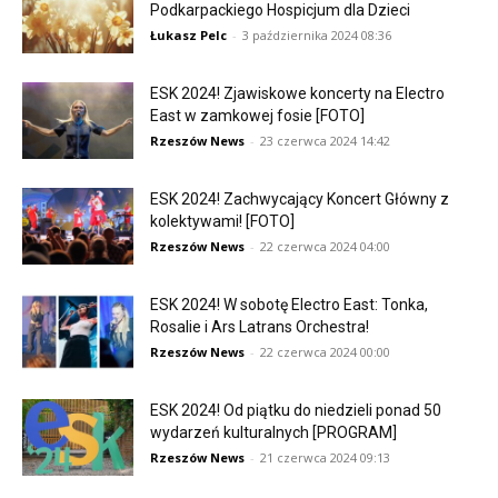
Podkarpackiego Hospicjum dla Dzieci
Łukasz Pelc
-
3 października 2024 08:36
ESK 2024! Zjawiskowe koncerty na Electro
East w zamkowej fosie [FOTO]
Rzeszów News
-
23 czerwca 2024 14:42
ESK 2024! Zachwycający Koncert Główny z
kolektywami! [FOTO]
Rzeszów News
-
22 czerwca 2024 04:00
ESK 2024! W sobotę Electro East: Tonka,
Rosalie i Ars Latrans Orchestra!
Rzeszów News
-
22 czerwca 2024 00:00
ESK 2024! Od piątku do niedzieli ponad 50
wydarzeń kulturalnych [PROGRAM]
Rzeszów News
-
21 czerwca 2024 09:13