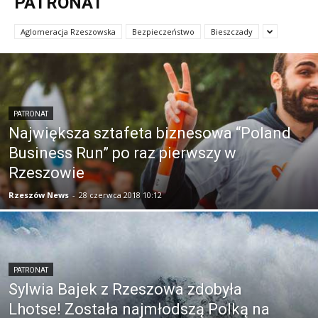
PATRONAT
Aglomeracja Rzeszowska
Bezpieczeństwo
Bieszczady
PATRONAT
Największa sztafeta biznesowa “Poland
Business Run” po raz pierwszy w
Rzeszowie
Rzeszów News
-
28 czerwca 2018 10:12
PATRONAT
Sylwia Bajek z Rzeszowa zdobyła
Lhotse! Została najmłodszą Polką na