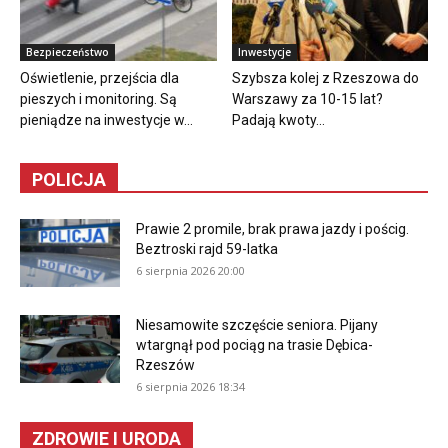
Bezpieczeństwo
Inwestycje
Oświetlenie, przejścia dla
Szybsza kolej z Rzeszowa do
pieszych i monitoring. Są
Warszawy za 10-15 lat?
pieniądze na inwestycje w...
Padają kwoty...
POLICJA
Prawie 2 promile, brak prawa jazdy i pościg.
Beztroski rajd 59-latka
6 sierpnia 2026 20:00
Niesamowite szczęście seniora. Pijany
wtargnął pod pociąg na trasie Dębica-
Rzeszów
6 sierpnia 2026 18:34
ZDROWIE I URODA