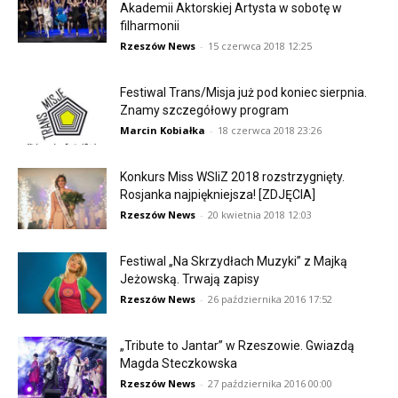
Akademii Aktorskiej Artysta w sobotę w
filharmonii
Rzeszów News
-
15 czerwca 2018 12:25
Festiwal Trans/Misja już pod koniec sierpnia.
Znamy szczegółowy program
Marcin Kobiałka
-
18 czerwca 2018 23:26
Konkurs Miss WSIiZ 2018 rozstrzygnięty.
Rosjanka najpiękniejsza! [ZDJĘCIA]
Rzeszów News
-
20 kwietnia 2018 12:03
Festiwal „Na Skrzydłach Muzyki” z Majką
Jeżowską. Trwają zapisy
Rzeszów News
-
26 października 2016 17:52
„Tribute to Jantar” w Rzeszowie. Gwiazdą
Magda Steczkowska
Rzeszów News
-
27 października 2016 00:00