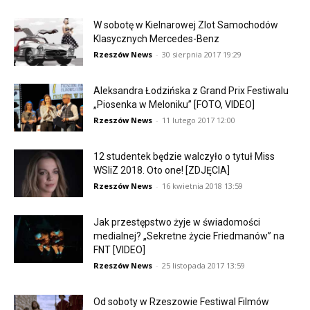
W sobotę w Kielnarowej Zlot Samochodów
Klasycznych Mercedes-Benz
Rzeszów News
-
30 sierpnia 2017 19:29
Aleksandra Łodzińska z Grand Prix Festiwalu
„Piosenka w Meloniku” [FOTO, VIDEO]
Rzeszów News
-
11 lutego 2017 12:00
12 studentek będzie walczyło o tytuł Miss
WSIiZ 2018. Oto one! [ZDJĘCIA]
Rzeszów News
-
16 kwietnia 2018 13:59
Jak przestępstwo żyje w świadomości
medialnej? „Sekretne życie Friedmanów” na
FNT [VIDEO]
Rzeszów News
-
25 listopada 2017 13:59
Od soboty w Rzeszowie Festiwal Filmów