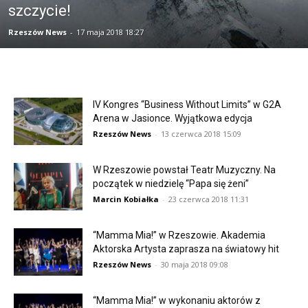
szczycie!
Rzeszów News
-
17 maja 2018 18:27
IV Kongres “Business Without Limits” w G2A
Arena w Jasionce. Wyjątkowa edycja
Rzeszów News
-
13 czerwca 2018 15:09
W Rzeszowie powstał Teatr Muzyczny. Na
początek w niedzielę “Papa się żeni”
Marcin Kobiałka
-
23 czerwca 2018 11:31
“Mamma Mia!” w Rzeszowie. Akademia
Aktorska Artysta zaprasza na światowy hit
Rzeszów News
-
30 maja 2018 09:08
“Mamma Mia!” w wykonaniu aktorów z