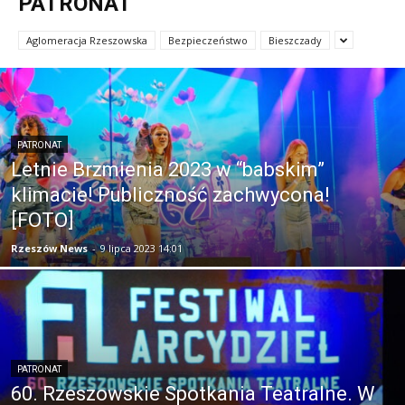
PATRONAT
Aglomeracja Rzeszowska
Bezpieczeństwo
Bieszczady
PATRONAT
Letnie Brzmienia 2023 w “babskim”
klimacie! Publiczność zachwycona!
[FOTO]
Rzeszów News
-
9 lipca 2023 14:01
PATRONAT
60. Rzeszowskie Spotkania Teatralne. W