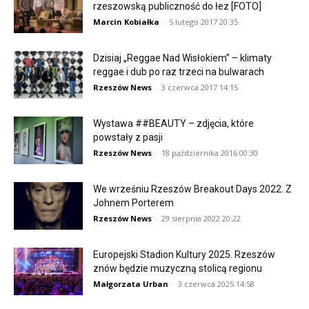
rzeszowską publiczność do łez [FOTO]
Marcin Kobiałka
-
5 lutego 2017 20:35
Dzisiaj „Reggae Nad Wisłokiem” – klimaty
reggae i dub po raz trzeci na bulwarach
Rzeszów News
-
3 czerwca 2017 14:15
Wystawa ##BEAUTY – zdjęcia, które
powstały z pasji
Rzeszów News
-
18 października 2016 00:30
We wrześniu Rzeszów Breakout Days 2022. Z
Johnem Porterem
Rzeszów News
-
29 sierpnia 2022 20:22
Europejski Stadion Kultury 2025. Rzeszów
znów będzie muzyczną stolicą regionu
Małgorzata Urban
-
3 czerwca 2025 14:58