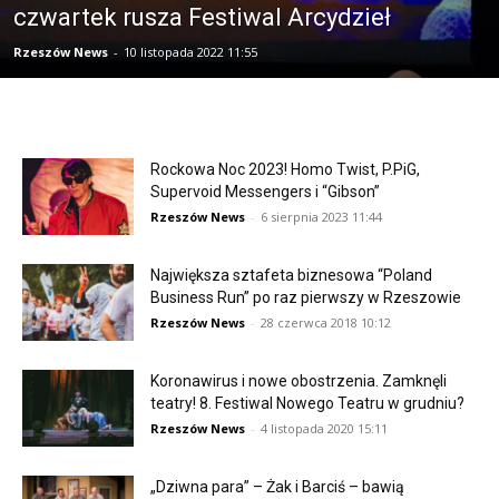
czwartek rusza Festiwal Arcydzieł
Rzeszów News
-
10 listopada 2022 11:55
Rockowa Noc 2023! Homo Twist, P.PiG,
Supervoid Messengers i “Gibson”
Rzeszów News
-
6 sierpnia 2023 11:44
Największa sztafeta biznesowa “Poland
Business Run” po raz pierwszy w Rzeszowie
Rzeszów News
-
28 czerwca 2018 10:12
Koronawirus i nowe obostrzenia. Zamknęli
teatry! 8. Festiwal Nowego Teatru w grudniu?
Rzeszów News
-
4 listopada 2020 15:11
„Dziwna para” – Żak i Barciś – bawią