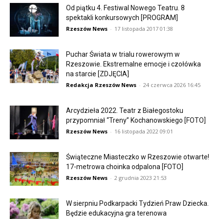
Od piątku 4. Festiwal Nowego Teatru. 8
spektakli konkursowych [PROGRAM]
Rzeszów News
-
17 listopada 2017 01:38
Puchar Świata w trialu rowerowym w
Rzeszowie. Ekstremalne emocje i czołówka
na starcie [ZDJĘCIA]
Redakcja Rzeszów News
-
24 czerwca 2026 16:45
Arcydzieła 2022. Teatr z Białegostoku
przypomniał “Treny” Kochanowskiego [FOTO]
Rzeszów News
-
16 listopada 2022 09:01
Świąteczne Miasteczko w Rzeszowie otwarte!
17-metrowa choinka odpalona [FOTO]
Rzeszów News
-
2 grudnia 2023 21:53
W sierpniu Podkarpacki Tydzień Praw Dziecka.
Będzie edukacyjna gra terenowa