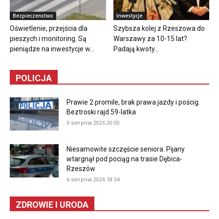
Bezpieczeństwo
Inwestycje
Oświetlenie, przejścia dla
Szybsza kolej z Rzeszowa do
pieszych i monitoring. Są
Warszawy za 10-15 lat?
pieniądze na inwestycje w...
Padają kwoty...
POLICJA
Prawie 2 promile, brak prawa jazdy i pościg.
Beztroski rajd 59-latka
6 sierpnia 2026 20:00
Niesamowite szczęście seniora. Pijany
wtargnął pod pociąg na trasie Dębica-
Rzeszów
6 sierpnia 2026 18:34
ZDROWIE I URODA