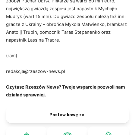
zdobył Puchar UEFA. Piłkarze są warci 80 mln euro,
największą gwiazdą zespołu jest napastnik Mychajło
Mudryk (wart 15 mln). Do gwiazd zespołu należą też inni
gracze z Ukrainy – obrońca Mykola Matwienko, bramkarz
Anatolij Trubin, pomocnik Taras Stepanenko oraz
napastnik Lassina Traore.
(ram)
redakcja@rzeszow-news.pl
Czytasz Rzeszów News? Twoje wsparcie pozwoli nam
działać sprawniej.
Postaw kawę za: