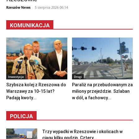
Rzeszów News
-
5 sierpnia 2026 06:14
KOMUNIKACJA
Inwestycje
Drogi
Szybsza kolej z Rzeszowa do
Paraliż na przebudowanym za
Warszawy za 10-15 lat?
miliony przejeździe. Szlaban
Padają kwoty...
w dół, a fachowcy...
POLICJA
Trzy wypadki w Rzeszowie i okolicach w
ciągu kilku godzin. Cztery...