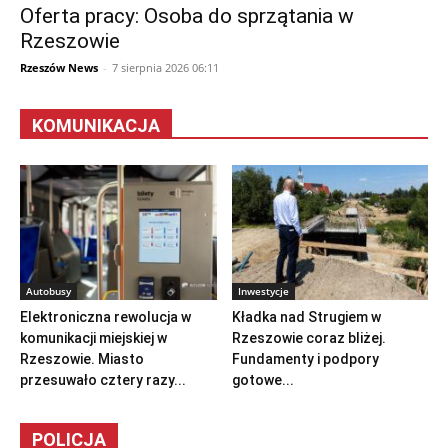
Oferta pracy: Osoba do sprzątania w
Rzeszowie
Rzeszów News
-
7 sierpnia 2026 06:11
KOMUNIKACJA
Autobusy
Inwestycje
Elektroniczna rewolucja w
Kładka nad Strugiem w
komunikacji miejskiej w
Rzeszowie coraz bliżej.
Rzeszowie. Miasto
Fundamenty i podpory
przesuwało cztery razy...
gotowe...
POLICJA