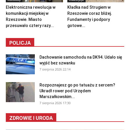
Elektroniczna rewolucja w
Kładka nad Strugiem w
komunikacji miejskiej w
Rzeszowie coraz bliżej.
Rzeszowie. Miasto
Fundamenty i podpory
przesuwało cztery razy...
gotowe...
POLICJA
Dachowanie samochodu na DK94. Udało się
wyjść bez szwanku
7 sierpnia 2026 22:14
Rozpoznajesz go po tatuażu z sercem?
Ukradł rower pod Urzędem
Marszałkowskim...
7 sierpnia 2026 17:30
ZDROWIE I URODA