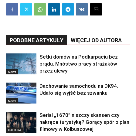
PODOBNE ARTYKUŁY
WIĘCEJ OD AUTORA
Setki domów na Podkarpaciu bez
prądu. Mnóstwo pracy strażaków
przez ulewy
News
Dachowanie samochodu na DK94.
Udało się wyjść bez szwanku
News
Serial „1670” niszczy skansen czy
nakręca turystykę? Gorący spór o plan
filmowy w Kolbuszowej
KULTURA