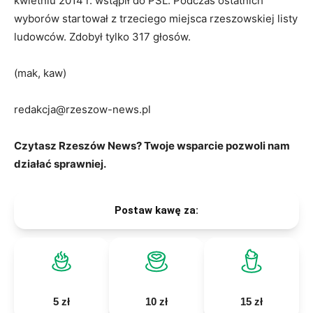
kwietniu 2014 r. wstąpił do PSL. Podczas ostatnich
wyborów startował z trzeciego miejsca rzeszowskiej listy
ludowców. Zdobył tylko 317 głosów.
(mak, kaw)
redakcja@rzeszow-news.pl
Czytasz Rzeszów News? Twoje wsparcie pozwoli nam
działać sprawniej.
Postaw kawę za:
5 zł
10 zł
15 zł