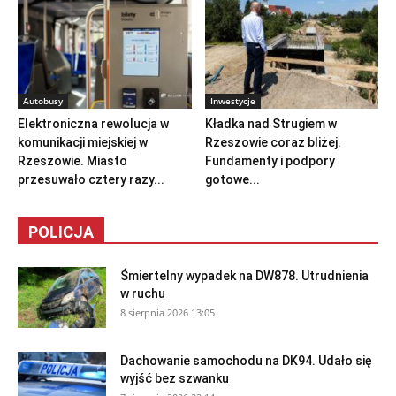
Autobusy
Inwestycje
Elektroniczna rewolucja w
Kładka nad Strugiem w
komunikacji miejskiej w
Rzeszowie coraz bliżej.
Rzeszowie. Miasto
Fundamenty i podpory
przesuwało cztery razy...
gotowe...
POLICJA
Śmiertelny wypadek na DW878. Utrudnienia
w ruchu
8 sierpnia 2026 13:05
Dachowanie samochodu na DK94. Udało się
wyjść bez szwanku