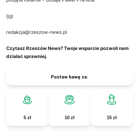
(jg)
redakcja@rzeszow-news.pl
Czytasz Rzeszów News? Twoje wsparcie pozwoli nam
działać sprawniej.
Postaw kawę za:
5 zł
10 zł
15 zł