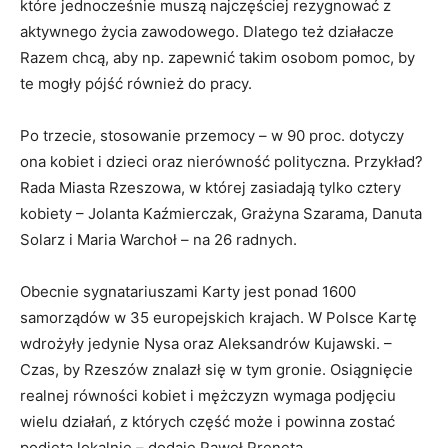
które jednocześnie muszą najczęściej rezygnować z
aktywnego życia zawodowego. Dlatego też działacze
Razem chcą, aby np. zapewnić takim osobom pomoc, by
te mogły pójść również do pracy.
Po trzecie, stosowanie przemocy – w 90 proc. dotyczy
ona kobiet i dzieci oraz nierówność polityczna. Przykład?
Rada Miasta Rzeszowa, w której zasiadają tylko cztery
kobiety – Jolanta Kaźmierczak, Grażyna Szarama, Danuta
Solarz i Maria Warchoł – na 26 radnych.
Obecnie sygnatariuszami Karty jest ponad 1600
samorządów w 35 europejskich krajach. W Polsce Kartę
wdrożyły jedynie Nysa oraz Aleksandrów Kujawski. –
Czas, by Rzeszów znalazł się w tym gronie. Osiągnięcie
realnej równości kobiet i mężczyzn wymaga podjęciu
wielu działań, z których część może i powinna zostać
podjęta lokalnie – dodaje Paweł Preneta.