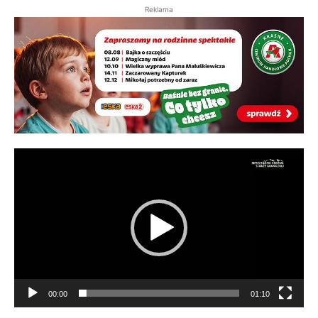
Reklama
Odtwarzacz
video
00:00
01:10