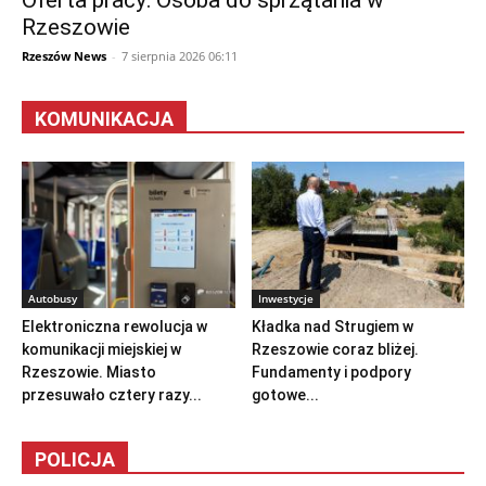
Rzeszowie
Rzeszów News
-
7 sierpnia 2026 06:11
KOMUNIKACJA
Autobusy
Inwestycje
Elektroniczna rewolucja w
Kładka nad Strugiem w
komunikacji miejskiej w
Rzeszowie coraz bliżej.
Rzeszowie. Miasto
Fundamenty i podpory
przesuwało cztery razy...
gotowe...
POLICJA