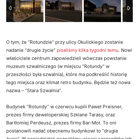
O tym, że “Rotundzie” przy ulicy Okulickiego zostanie
nadanie “drugie życie”
pisaliśmy kilka tygodni temu
. Nowi
właściciele centrum zapowiedzieli wówczas powstanie
muzeum szwalniczego (w miejscu “Rotundy” w
przeszłości była szwalnia), które ma podkreślić historię
tego miejsca oraz klimat retro budynku. Będzie też nowa
nazwa – “Stara Szwalnia”.
Budynek “Rotundy” w czerwcu kupili Paweł Preisner,
prezes firmy deweloperskiej Szklane Tarasy, oraz
Bartłomiej Perdeusz, prezes firmy Bar-Mot. To oni
postanowili nadać obecnemu budynkowi to “drugie
życie”. W poniedziałek poznaliśmy więcej szczegółów ich