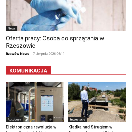
News
Oferta pracy: Osoba do sprzątania w
Rzeszowie
Rzeszów News
-
7 sierpnia 2026 06:11
KOMUNIKACJA
Autobusy
Inwestycje
Elektroniczna rewolucja w
Kładka nad Strugiem w