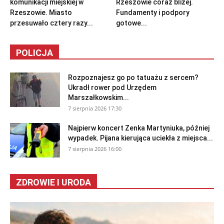
komunikacji miejskiej w
Rzeszowie coraz bliżej.
Rzeszowie. Miasto
Fundamenty i podpory
przesuwało cztery razy...
gotowe...
POLICJA
Rozpoznajesz go po tatuażu z sercem?
Ukradł rower pod Urzędem
Marszałkowskim...
7 sierpnia 2026 17:30
Najpierw koncert Zenka Martyniuka, później
wypadek. Pijana kierująca uciekła z miejsca...
7 sierpnia 2026 16:00
ZDROWIE I URODA