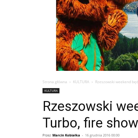
Strona główna
KULTURA
Rzeszowski weekend będz
KULTURA
Rzeszowski wee
Turbo, fire sho
Przez
Marcin Kobiałka
-
16 grudnia 2016 00:00