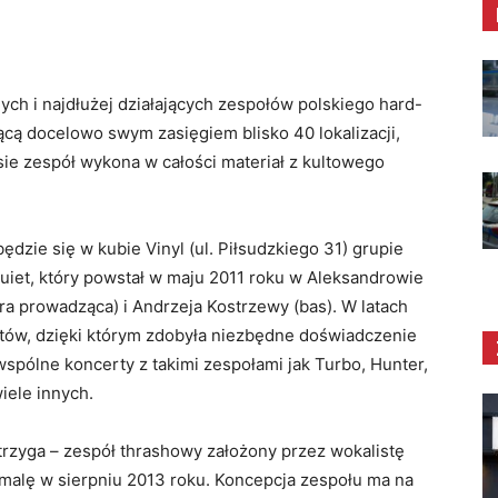
(komiksó
przebier
Grupy re
ych i najdłużej działających zespołów polskiego hard-
Tygrysa 
ącą docelowo swym zasięgiem blisko 40 lokalizacji,
są warsz
sie zespół wykona w całości materiał z kultowego
najmłods
Szczegół
dzie się w kubie Vinyl (ul. Piłsudzkiego 31) grupie
Warszta
uiet, który powstał w maju 2011 roku w Aleksandrowie
ra prowadząca) i Andrzeja Kostrzewy (bas). W latach
rtów, dzięki którym zdobyła niezbędne doświadczenie
wspólne koncerty z takimi zespołami jak Turbo, Hunter,
iele innych.
Strzyga – zespół thrashowy założony przez wokalistę
malę w sierpniu 2013 roku. Koncepcja zespołu ma na