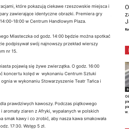
racjami, które pokazują ciekawe rzeszowskie miejsca i
od 2005 
O
pary zawierające identyczne obrazki. Premiera gry
jego pow
z
J
. 14:00-18:00 w Centrum Handlowym Plaza.
oraz we
Rz
ego Miasteczka od godz. 14:00 będzie można spotkać
Przez la
zie podpisywał swój najnowszy przekład wierszy
(Kraków)
m nr 15.
Club (So
oraz wie
iasta pojawią się żywe zwierzątka. O godz. 16:00
ć koncertu kolęd w wykonaniu Centrum Sztuki
Początek
 ognia w wykonaniu Stowarzyszenie Teatr Tańca i
Festiwal
B
Oś
pi
ce dla prawdziwych kawoszy. Podczas piątkowego
W dniac
pi
 aromaty ziaren z Afryki, wypalanych w polskich
Festiwal
w.
na smak kawy i co zrobić, aby nasza kawa smakowała
Począte
odz. 17:30. Wstęp 5 zł.