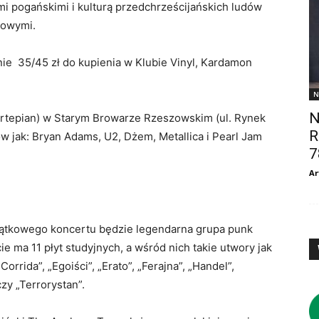
ami pogańskimi i kulturą przedchrześcijańskich ludów
alowymi.
enie 35/45 zł do kupienia w Klubie Vinyl, Kardamon
N
Bezpłatn
N
fortepian) w Starym Browarze Rzeszowskim (ul. Rynek
rzeszows
R
w jak: Bryan Adams, U2, Dżem, Metallica i Pearl Jam
Przyszło
7
Ar
Celem wa
własną, 
rozrywko
piątkowego koncertu będzie legendarna grupa punk
twórczoś
 ma 11 płyt studyjnych, a wśród nich takie utwory jak
rrida”, „Egoiści”, „Erato”, „Ferajna”, „Handel”,
Jest duż
czy „Terrorystan”.
pewne wy
wobec sa