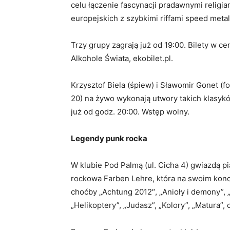
celu łączenie fascynacji pradawnymi religi
europejskich z szybkimi riffami speed met
Trzy grupy zagrają już od 19:00. Bilety w c
Alkohole Świata, ekobilet.pl.
Krzysztof Biela (śpiew) i Sławomir Gonet (
20) na żywo wykonają utwory takich klasykó
już od godz. 20:00. Wstęp wolny.
Legendy punk rocka
W klubie Pod Palmą (ul. Cicha 4) gwiazdą 
rockowa Farben Lehre, która na swoim koncie
choćby „Achtung 2012″, „Anioły i demony”, „Co
„Helikoptery”, „Judasz”, „Kolory”, „Matura”, 