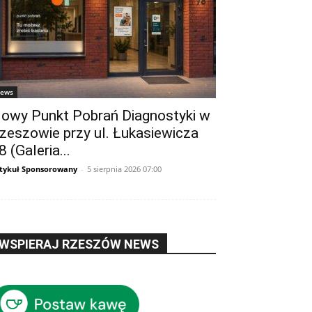
ews
e warsztaty „Imagine” skierowane są do członków samorządów i
owy Punkt Pobrań Diagnostyki w
kich uczelni wyższych, a także wolontariuszy Szlachetnej Pacz
zeszowie przy ul. Łukasiewicza
ści.
8 (Galeria...
tykuł Sponsorowany
-
5 sierpnia 2026 07:00
rsztatów jest wzbudzenie szczerego zapału do odszukania i 
indywidualną i niepowtarzalną ścieżką życia. Warsztaty mają atr
wą formę gdyż realizowane są poprzez gry, zadania zespołow
ć własną uczestników.
WSPIERAJ RZESZÓW NEWS
o dobrej zabawy, niemniej jednak udział w warsztatach stanowić
zwanie, bo wymagają pełnego zaangażowania w ćwiczenia, oraz
mego siebie i innych uczestników.