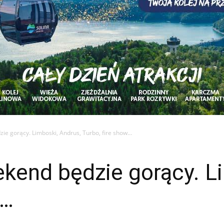
ie gorący. Limboski, Andrus, Turbo, fire show…
kend będzie gorący. Li
w…