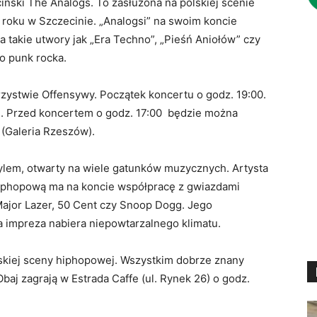
ński The Analogs. To zasłużona na polskiej scenie
 roku w Szczecinie. „Analogsi” na swoim koncie
Udział w
w a takie utwory jak „Era Techno”, „Pieśń Aniołów” czy
Ci obrać
ko punk rocka.
zajęcia 
zystwie Offensywy. Początek koncertu o godz. 19:00.
Aby wzią
ie. Przed koncertem o godz. 17:00 będzie można
odbędą s
 (Galeria Rzeszów).
W sobot
stylem, otwarty na wiele gatunków muzycznych. Artysta
Na rodzi
hiphopową ma na koncie współpracę z gwiazdami
zwyczaje
Major Lazer, 50 Cent czy Snoop Dogg. Jego
przysma
a impreza nabiera niepowtarzalnego klimatu.
Na wszys
skiej sceny hiphopowej. Wszystkim dobrze znany
ozdób św
Obaj zagrają w Estrada Caffe (ul. Rynek 26) o godz.
na bezpł