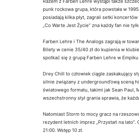
Razem z Farben Lehre wystąpi także szczeci
punk rockowa grupa, która powstała w 1995
posiadają kilka płyt, zagrali setki koncertó
„Co Warte Jest Życie” zna każdy fan nie tyl
Farben Lehre i The Analogs zagrają w towar
Bilety w cenie 35/40 zł do kupienia w klub
spotkać się z grupą Farben Lehre w Empiku
Drey Chill to człowiek ciągle zaskakujący 
silnie związany z underground’ową sceną 
światowego formatu, takimi jak Sean Paul, 
wszechstronny styl grania sprawia, że każd
Natomiast Storm to mocy gracz na rzeszow
rezydent letnich imprez „Przystań na lato”. 
21:00. Wstęp 10 zł.