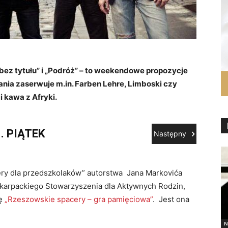
bez tytułu” i „Podróż” – to weekendowe propozycje
ia zaserwuje m.in. Farben Lehre, Limboski czy
i kawa z Afryki.
1.
PIĄTEK
Następny
ery dla przedszkolaków” autorstwa Jana Markovića
Klub Lukr
Podkarpackiego Stowarzyszenia dla Aktywnych Rodzin,
Delight 
rę
„Rzeszowskie spacery – gra pamięciowa”
. Jest ona
Party wit
N
Gość spe