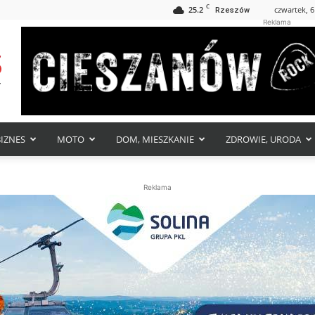
C
25.2
czwartek, 6
Rzeszów
Reklama
BIZNES
MOTO
DOM, MIESZKANIE
ZDROWIE, URODA
Reklama