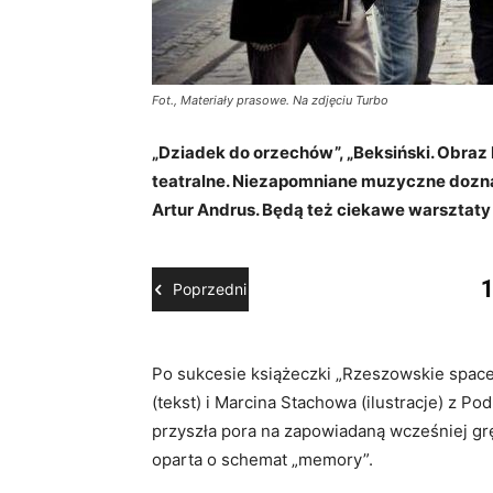
Fot., Materiały prasowe. Na zdjęciu Turbo
„Dziadek do orzechów”, „Beksiński. Obraz 
teatralne. Niezapomniane muzyczne doznan
Artur Andrus. Będą też ciekawe warsztaty 
Poprzedni
Po sukcesie książeczki „Rzeszowskie spac
(tekst) i Marcina Stachowa (ilustracje) z 
przyszła pora na zapowiadaną wcześniej g
oparta o schemat „memory”.