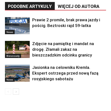
PODOBNE ARTYKUŁY
WIĘCEJ OD AUTORA
Prawie 2 promile, brak prawa jazdy i
pościg. Beztroski rajd 59-latka
News
Zdjęcie na pamiątkę i mandat na
drogę. Złamali zakaz na
bieszczadzkim odcinku granicy
Bieszczady
Jasionka na celowniku Kremla.
Ekspert ostrzega przed nową fazą
rosyjskiego sabotażu
News