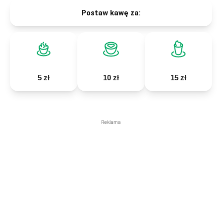
Postaw kawę za:
5 zł
10 zł
15 zł
Reklama