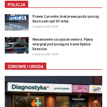
POLICJA
Prawie 2 promile, brak prawa jazdy i pościg.
Beztroski rajd 59-latka
6 sierpnia 2026 20:00
Niesamowite szczęście seniora. Pijany
wtargnął pod pociąg na trasie Dębica-
Rzeszów
6 sierpnia 2026 18:34
ZDROWIE I URODA