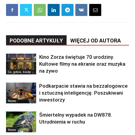
PODOBNE ARTYKUŁY
WIĘCEJ OD AUTORA
Kino Zorza świętuje 70 urodziny.
Kultowe filmy na ekranie oraz muzyka
na żywo
Co, gdzie, kiedy
Podkarpacie stawia na bezzałogowce
i sztuczną inteligencję. Poszukiwani
inwestorzy
News
Śmiertelny wypadek na DW878.
Utrudnienia w ruchu
News