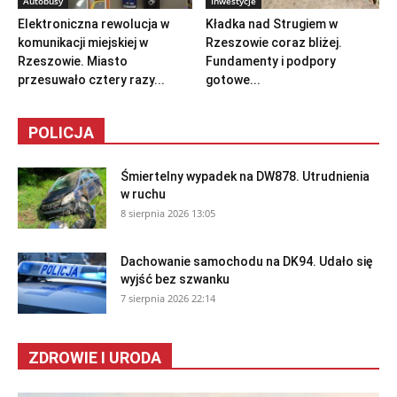
Autobusy
Inwestycje
Elektroniczna rewolucja w
Kładka nad Strugiem w
komunikacji miejskiej w
Rzeszowie coraz bliżej.
Rzeszowie. Miasto
Fundamenty i podpory
przesuwało cztery razy...
gotowe...
POLICJA
Śmiertelny wypadek na DW878. Utrudnienia
w ruchu
8 sierpnia 2026 13:05
Dachowanie samochodu na DK94. Udało się
wyjść bez szwanku
7 sierpnia 2026 22:14
ZDROWIE I URODA