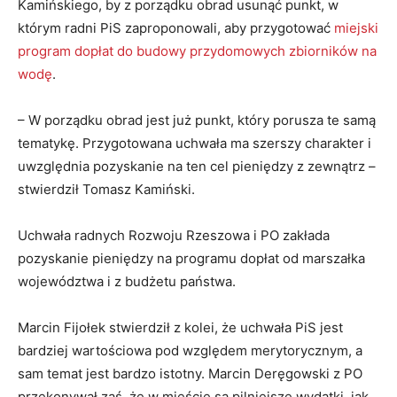
Kamińskiego, by z porządku obrad usunąć punkt, w
którym radni PiS zaproponowali, aby przygotować
miejski
program dopłat do budowy przydomowych zbiorników na
wodę
.
– W porządku obrad jest już punkt, który porusza te samą
tematykę. Przygotowana uchwała ma szerszy charakter i
uwzględnia pozyskanie na ten cel pieniędzy z zewnątrz –
stwierdził Tomasz Kamiński.
Uchwała radnych Rozwoju Rzeszowa i PO zakłada
pozyskanie pieniędzy na programu dopłat od marszałka
województwa i z budżetu państwa.
Marcin Fijołek stwierdził z kolei, że uchwała PiS jest
bardziej wartościowa pod względem merytorycznym, a
sam temat jest bardzo istotny. Marcin Deręgowski z PO
przekonywał zaś, że w mieście są pilniejsze wydatki, jak