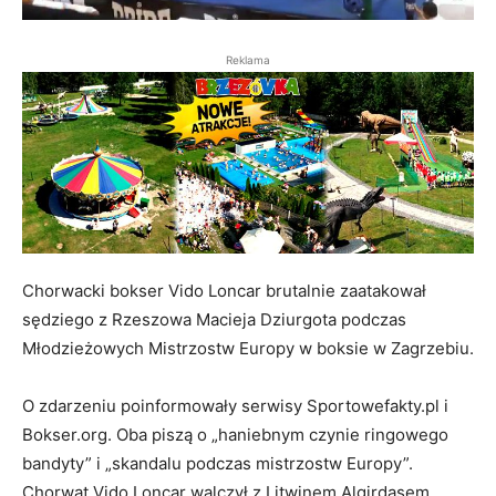
Reklama
Chorwacki bokser Vido Loncar brutalnie zaatakował
sędziego z Rzeszowa Macieja Dziurgota podczas
Młodzieżowych Mistrzostw Europy w boksie w Zagrzebiu.
O zdarzeniu poinformowały serwisy Sportowefakty.pl i
Bokser.org. Oba piszą o „haniebnym czynie ringowego
bandyty” i „skandalu podczas mistrzostw Europy”.
Chorwat Vido Loncar walczył z Litwinem Algirdasem