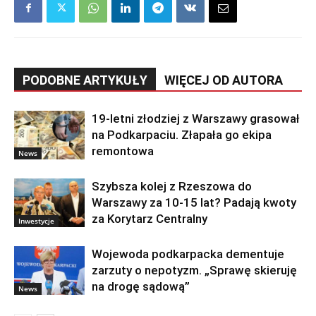
PODOBNE ARTYKUŁY
WIĘCEJ OD AUTORA
19-letni złodziej z Warszawy grasował
na Podkarpaciu. Złapała go ekipa
remontowa
News
Szybsza kolej z Rzeszowa do
Warszawy za 10-15 lat? Padają kwoty
za Korytarz Centralny
Inwestycje
Wojewoda podkarpacka dementuje
zarzuty o nepotyzm. „Sprawę skieruję
na drogę sądową”
News