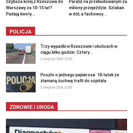
Szybsza kolej z Rzeszowa do
Paraliż na przebudowanym za
Warszawy za 10-15 lat?
miliony przejeździe. Szlaban
Padają kwoty...
w dół, a fachowcy...
POLICJA
Trzy wypadki w Rzeszowie i okolicach w
ciągu kilku godzin. Cztery...
5 sierpnia 2026 15:56
Poszło o jednego papierosa. 18-latek ze
złamaną żuchwą trafił do szpitala
5 sierpnia 2026 12:00
ZDROWIE I URODA