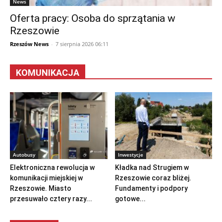
News
Oferta pracy: Osoba do sprzątania w
Rzeszowie
Rzeszów News
-
7 sierpnia 2026 06:11
KOMUNIKACJA
Autobusy
Inwestycje
Elektroniczna rewolucja w
Kładka nad Strugiem w
komunikacji miejskiej w
Rzeszowie coraz bliżej.
Rzeszowie. Miasto
Fundamenty i podpory
przesuwało cztery razy...
gotowe...