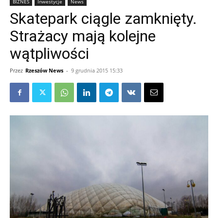
BIZNES
Inwestycje
News
Skatepark ciągle zamknięty.
Strażacy mają kolejne
wątpliwości
Przez
Rzeszów News
-
9 grudnia 2015 15:33