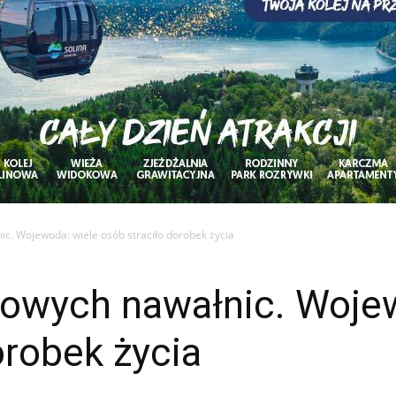
c. Wojewoda: wiele osób straciło dorobek życia
owych nawałnic. Wojew
orobek życia