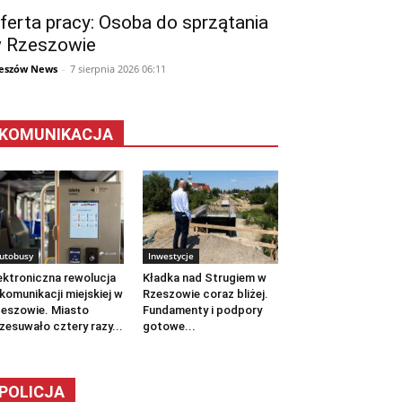
ferta pracy: Osoba do sprzątania
 Rzeszowie
eszów News
-
7 sierpnia 2026 06:11
KOMUNIKACJA
utobusy
Inwestycje
ektroniczna rewolucja
Kładka nad Strugiem w
komunikacji miejskiej w
Rzeszowie coraz bliżej.
eszowie. Miasto
Fundamenty i podpory
zesuwało cztery razy...
gotowe...
POLICJA