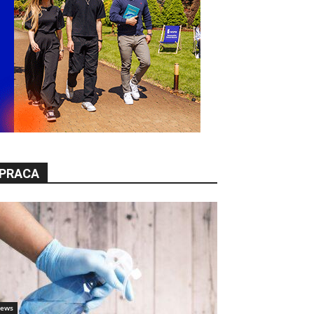
PRACA
ews