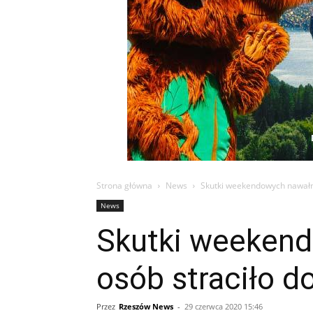
Strona główna
News
Skutki weekendowych nawałni
News
Skutki weekend
osób straciło d
Przez
Rzeszów News
-
29 czerwca 2020 15:46