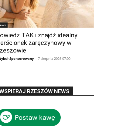
ews
owiedz TAK i znajdź idealny
ierścionek zaręczynowy w
zeszowie!
tykuł Sponsorowany
-
7 sierpnia 2026 07:00
WSPIERAJ RZESZÓW NEWS