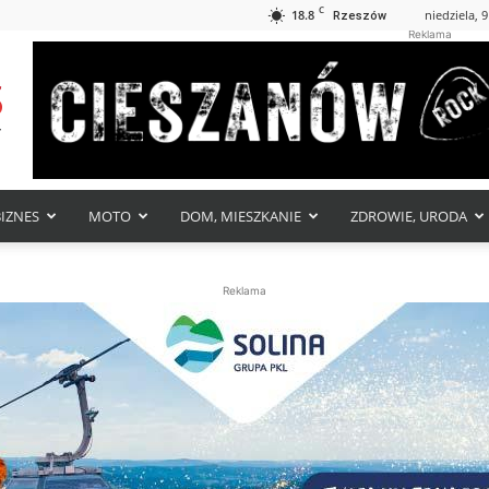
C
18.8
niedziela, 9
Rzeszów
Reklama
BIZNES
MOTO
DOM, MIESZKANIE
ZDROWIE, URODA
Reklama