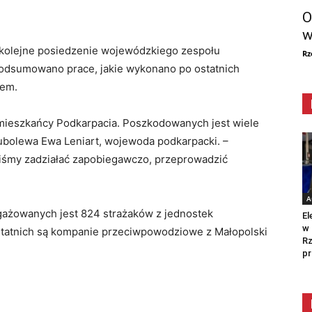
O
w
 kolejne posiedzenie wojewódzkiego zespołu
Rz
odsumowano prace, jakie wykonano po ostatnich
iem.
i mieszkańcy Podkarpacia. Poszkodowanych jest wiele
– ubolewa Ewa Leniart, wojewoda podkarpacki. –
liśmy zadziałać zapobiegawczo, przeprowadzić
A
ażowanych jest 824 strażaków z jednostek
El
w 
statnich są kompanie przeciwpowodziowe z Małopolski
Rz
pr