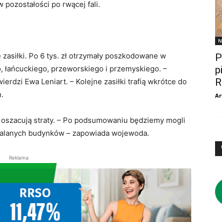
 pozostałości po rwącej fali.
N
 zasiłki. Po 6 tys. zł otrzymały poszkodowane w
P
p
 łańcuckiego, przeworskiego i przemyskiego. –
R
erdzi Ewa Leniart. – Kolejne zasiłki trafią wkrótce do
h.
Ar
 oszacują straty. – Po podsumowaniu będziemy mogli
t zalanych budynków – zapowiada wojewoda.
Reklama