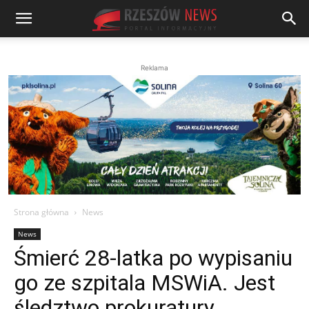
Reklama
Strona główna
News
News
Śmierć 28-latka po wypisaniu
go ze szpitala MSWiA. Jest
śledztwo prokuratury