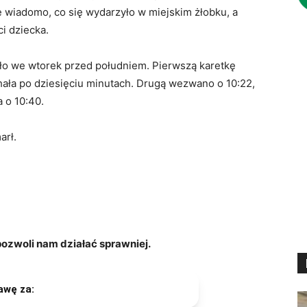
e wiadomo, co się wydarzyło w miejskim żłobku, a
i dziecka.
ło we wtorek przed południem. Pierwszą karetkę
hała po dziesięciu minutach. Drugą wezwano o 10:22,
ła o 10:40.
arł.
zwoli nam działać sprawniej.
awę za: