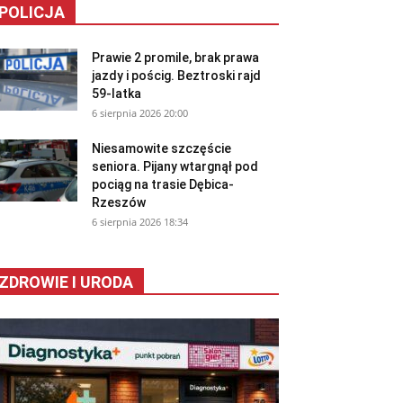
POLICJA
Prawie 2 promile, brak prawa
jazdy i pościg. Beztroski rajd
59-latka
6 sierpnia 2026 20:00
Niesamowite szczęście
seniora. Pijany wtargnął pod
pociąg na trasie Dębica-
Rzeszów
6 sierpnia 2026 18:34
ZDROWIE I URODA