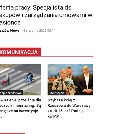
ferta pracy: Specjalista ds.
akupów i zarządzania umowami w
asionce
eszów News
-
6 sierpnia 2026 06:14
KOMUNIKACJA
ezpieczeństwo
Inwestycje
wietlenie, przejścia dla
Szybsza kolej z
eszych i monitoring. Są
Rzeszowa do Warszawy
eniądze na inwestycje
za 10-15 lat? Padają
..
kwoty...