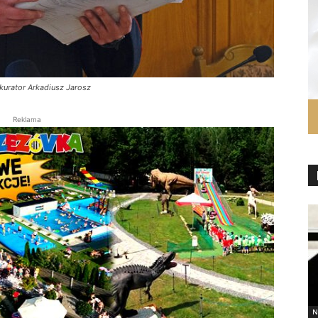
kurator Arkadiusz Jarosz
Reklama
N