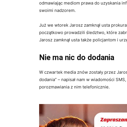
odmawiając mediom prawa do uzyskania info
swoimi nadzorem.
Już we wtorek Jarosz zamknął usta prokurat
początkowo prowadzili śledztwo, które zab
Jarosz zamknął usta także policjantom i ur
Nie ma nic do dodania
W czwartek media znów zostały przez Jaros
dodania” – napisał nam w wiadomości SMS,
porozmawiania z nim telefonicznie.