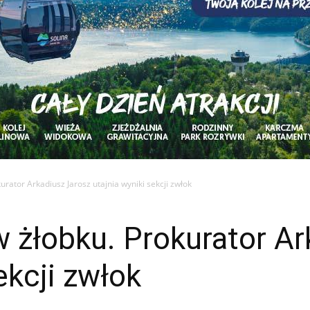
urator Arkadiusz Jarosz utajnia wyniki sekcji zwłok
w żłobku. Prokurator A
ekcji zwłok