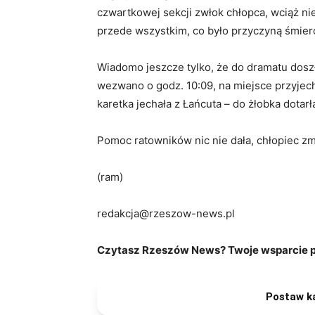
czwartkowej sekcji zwłok chłopca, wciąż ni
przede wszystkim, co było przyczyną śmierc
Wiadomo jeszcze tylko, że do dramatu dosz
wezwano o godz. 10:09, na miejsce przyjec
karetka jechała z Łańcuta – do żłobka dotar
Pomoc ratowników nic nie dała, chłopiec zm
(ram)
redakcja@rzeszow-news.pl
Czytasz Rzeszów News? Twoje wsparcie po
Postaw k