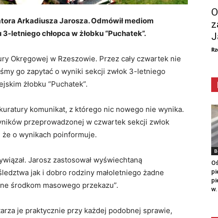
O
uratora Arkadiusza Jarosza. Odmówił mediom
z
u 3-letniego chłopca w żłobku “Puchatek”.
J
Rz
ury Okręgowej w Rzeszowie. Przez cały czwartek nie
śmy go zapytać o wyniki sekcji zwłok 3-letniego
ejskim żłobku “Puchatek”.
okuratury komunikat, z którego nic nowego nie wynika.
wyników przeprowadzonej w czwartek sekcji zwłok
 że o wynikach poinformuje.
B
 wywiązał. Jarosz zastosował wyświechtaną
Oś
pi
śledztwa jak i dobro rodziny małoletniego żadne
pi
ane środkom masowego przekazu”.
w.
arza je praktycznie przy każdej podobnej sprawie,