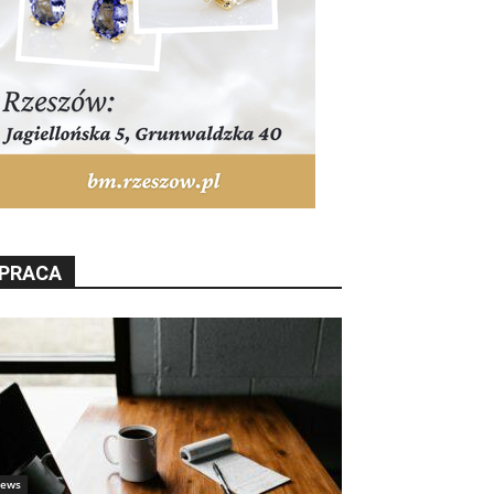
PRACA
ews