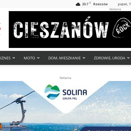
C
20.7
piątek, 7
Rzeszów
Reklama
BIZNES
MOTO
DOM, MIESZKANIE
ZDROWIE, URODA
Reklama