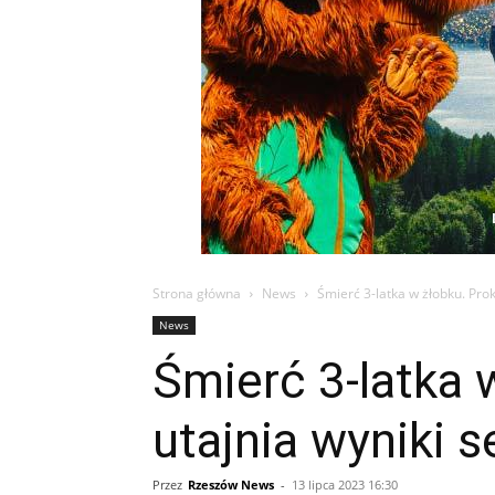
Strona główna
News
Śmierć 3-latka w żłobku. Prok
News
Śmierć 3-latka 
utajnia wyniki s
Przez
Rzeszów News
-
13 lipca 2023 16:30