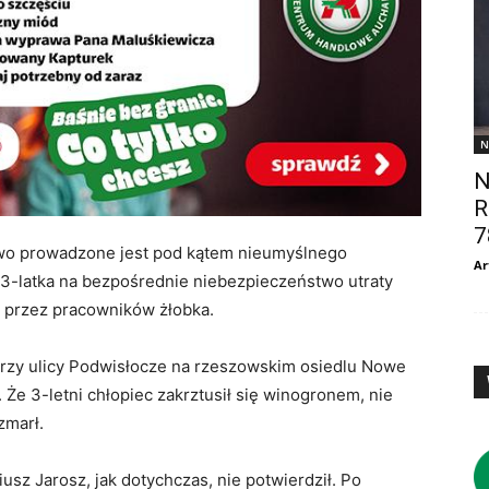
N
N
R
7
ztwo prowadzone jest pod kątem nieumyślnego
Ar
3-latka na bezpośrednie niebezpieczeństwo utraty
u przez pracowników żłobka.
przy ulicy Podwisłocze na rzeszowskim osiedlu Nowe
Że 3-letni chłopiec zakrztusił się winogronem, nie
zmarł.
sz Jarosz, jak dotychczas, nie potwierdził. Po