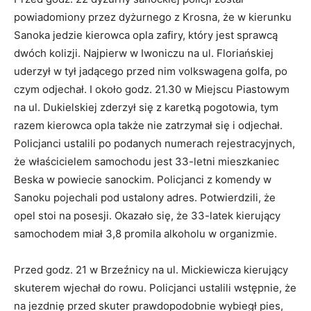
powiadomiony przez dyżurnego z Krosna, że w kierunku
Sanoka jedzie kierowca opla zafiry, który jest sprawcą
dwóch kolizji. Najpierw w Iwoniczu na ul. Floriańskiej
uderzył w tył jadącego przed nim volkswagena golfa, po
czym odjechał. I około godz. 21.30 w Miejscu Piastowym
na ul. Dukielskiej zderzył się z karetką pogotowia, tym
razem kierowca opla także nie zatrzymał się i odjechał.
Policjanci ustalili po podanych numerach rejestracyjnych,
że właścicielem samochodu jest 33-letni mieszkaniec
Beska w powiecie sanockim. Policjanci z komendy w
Sanoku pojechali pod ustalony adres. Potwierdzili, że
opel stoi na posesji. Okazało się, że 33-latek kierujący
samochodem miał 3,8 promila alkoholu w organizmie.
Przed godz. 21 w Brzeźnicy na ul. Mickiewicza kierujący
skuterem wjechał do rowu. Policjanci ustalili wstępnie, że
na jezdnię przed skuter prawdopodobnie wybiegł pies,