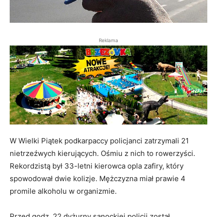
Reklama
W Wielki Piątek podkarpaccy policjanci zatrzymali 21
nietrzeźwych kierujących. Ośmiu z nich to rowerzyści.
Rekordzistą był 33-letni kierowca opla zafiry, który
spowodował dwie kolizje. Mężczyzna miał prawie 4
promile alkoholu w organizmie.
Przed godz. 22 dyżurny sanockiej policji został