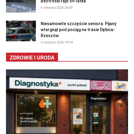
Beztroski rajd 59-latka
6 sierpnia 2026 20:00
Niesamowite szczęście seniora. Pijany
wtargnął pod pociąg na trasie Dębica-
Rzeszów
6 sierpnia 2026 18:34
ZDROWIE I URODA