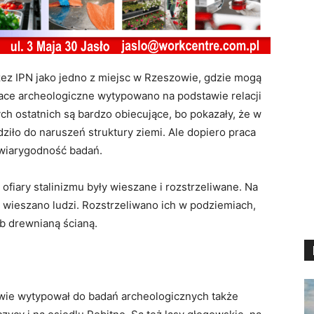
ez IPN jako jedno z miejsc w Rzeszowie, gdzie mogą
race archeologiczne wytypowano na podstawie relacji
h ostatnich są bardzo obiecujące, bo pokazały, że w
iło do naruszeń struktury ziemi. Ale dopiero praca
 wiarygodność badań.
 ofiary stalinizmu były wieszane i rozstrzeliwane. Na
j wieszano ludzi. Rozstrzeliwano ich w podziemiach,
b drewnianą ścianą.
ie wytypował do badań archeologicznych także