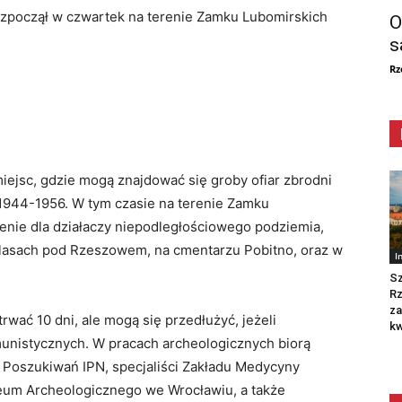
ozpoczął w czwartek na terenie Zamku Lubomirskich
O
s
Rz
iejsc, gdzie mogą znajdować się groby ofiar zbrodni
 1944-1956. W tym czasie na terenie Zamku
ienie dla działaczy niepodległościowego podziemia,
 lasach pod Rzeszowem, na cmentarzu Pobitno, oraz w
I
Sz
R
za
wać 10 dni, ale mogą się przedłużyć, jeżeli
kw
munistycznych. W pracach archeologicznych biorą
 Poszukiwań IPN, specjaliści Zakładu Medycyny
eum Archeologicznego we Wrocławiu, a także