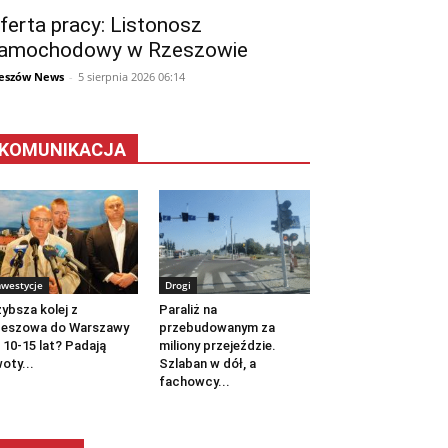
ferta pracy: Listonosz
amochodowy w Rzeszowie
eszów News
-
5 sierpnia 2026 06:14
KOMUNIKACJA
nwestycje
Drogi
ybsza kolej z
Paraliż na
zeszowa do Warszawy
przebudowanym za
 10-15 lat? Padają
miliony przejeździe.
oty...
Szlaban w dół, a
fachowcy...