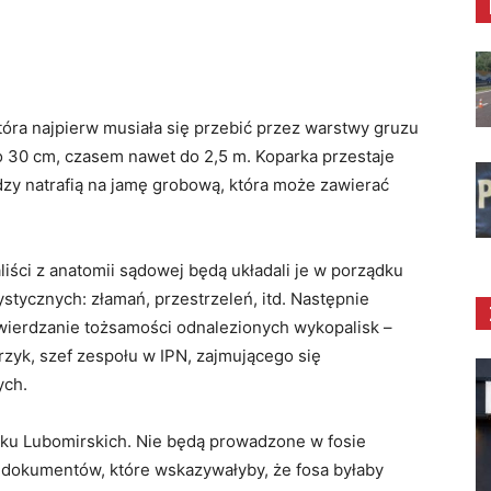
óra najpierw musiała się przebić przez warstwy gruzu
o 30 cm, czasem nawet do 2,5 m. Koparka przestaje
dzy natrafią na jamę grobową, która może zawierać
liści z anatomii sądowej będą układali je w porządku
stycznych: złamań, przestrzeleń, itd. Następnie
twierdzanie tożsamości odnalezionych wykopalisk –
yk, szef zespołu w IPN, zajmującego się
ych.
ku Lubomirskich. Nie będą prowadzone w fosie
i dokumentów, które wskazywałyby, że fosa byłaby