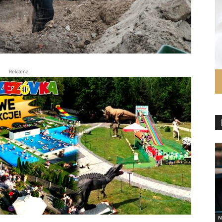
Reklama
N