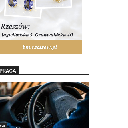
PRACA
ews