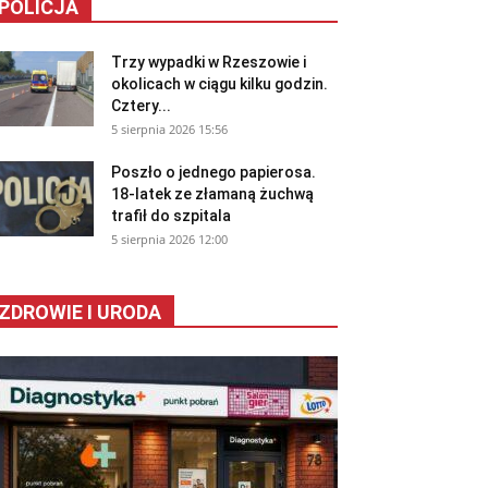
POLICJA
Trzy wypadki w Rzeszowie i
okolicach w ciągu kilku godzin.
Cztery...
5 sierpnia 2026 15:56
Poszło o jednego papierosa.
18-latek ze złamaną żuchwą
trafił do szpitala
5 sierpnia 2026 12:00
ZDROWIE I URODA