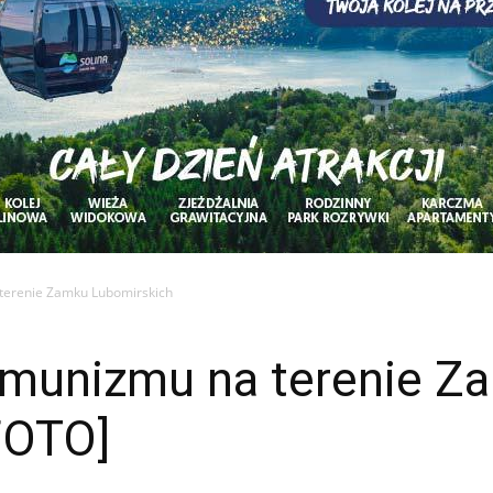
 terenie Zamku Lubomirskich
komunizmu na terenie Z
FOTO]