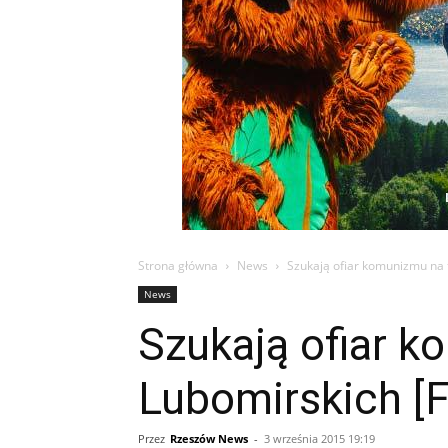
Strona główna
News
Szukają ofiar komunizmu na
News
Szukają ofiar 
Lubomirskich [
Przez
Rzeszów News
-
3 września 2015 19:19