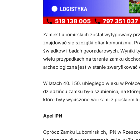
Zamek Lubomirskich został wytypowany prz
znajdować się szczątki ofiar komunizmu. P
świadków i badań georadarowych. Wyniki tyc
wielu przypadkach na terenie zamku dochodz
archeologiczna jest w stanie zweryfikować
W latach 40. i 50. ubiegłego wieku w Polsce
dziedzińcu zamku była szubienica, na które
które były wyciszone workami z piaskiem lu
Apel IPN
Oprócz Zamku Lubomirskich, IPN w Rzeszow