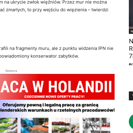
 na ukrycie zwłok więźniów. Przez mur nie można
ać zmarłych, to przy wejściu do więzienia – twierdzi
N
N
R
fili na fragmenty muru, ale z punktu widzenia IPN nie
7
e powiadomiony konserwator zabytków.
Ar
Reklama