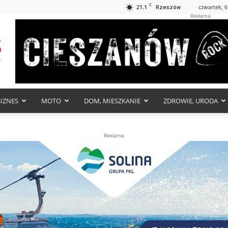
C
21.1
czwartek, 6
Rzeszów
Reklama
BIZNES
MOTO
DOM, MIESZKANIE
ZDROWIE, URODA
Reklama