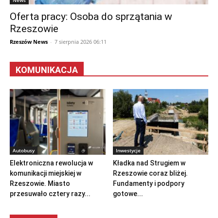
Oferta pracy: Osoba do sprzątania w
Rzeszowie
Rzeszów News
-
7 sierpnia 2026 06:11
KOMUNIKACJA
Autobusy
Inwestycje
Elektroniczna rewolucja w
Kładka nad Strugiem w
komunikacji miejskiej w
Rzeszowie coraz bliżej.
Rzeszowie. Miasto
Fundamenty i podpory
przesuwało cztery razy...
gotowe...