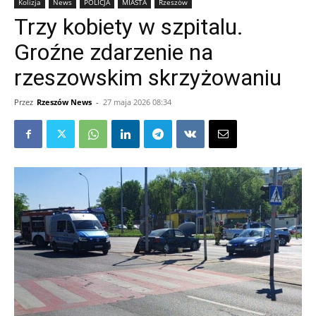
Kolizja
News
POLICJA
MIASTA
Rzeszów
Trzy kobiety w szpitalu.
Groźne zdarzenie na
rzeszowskim skrzyżowaniu
Przez
Rzeszów News
-
27 maja 2026 08:34