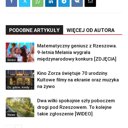
PODOBNE ARTYKUŁY
WIĘCEJ OD AUTORA
Matematyczny geniusz z Rzeszowa.
9-letnia Melania wygrała
międzynarodowy konkurs [ZDJĘCIA]
Dzieci
Kino Zorza świętuje 70 urodziny.
Kultowe filmy na ekranie oraz muzyka
na żywo
Co, gdzie, kiedy
Dwa wilki spokojnie szły poboczem
drogi pod Rzeszowem. To kolejne
takie zgłoszenie [WIDEO]
News