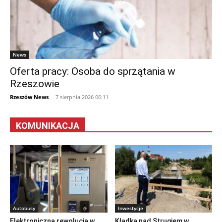
News
Oferta pracy: Osoba do sprzątania w
Rzeszowie
Rzeszów News
-
7 sierpnia 2026 06:11
KOMUNIKACJA
Autobusy
Inwestycje
Elektroniczna rewolucja w
Kładka nad Strugiem w