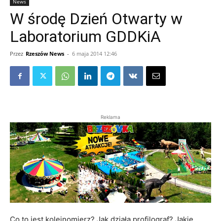
News
W środę Dzień Otwarty w
Laboratorium GDDKiA
Przez
Rzeszów News
-
6 maja 2014 12:46
Reklama
Co to jest koleinomierz? Jak działa profilograf? Jakie