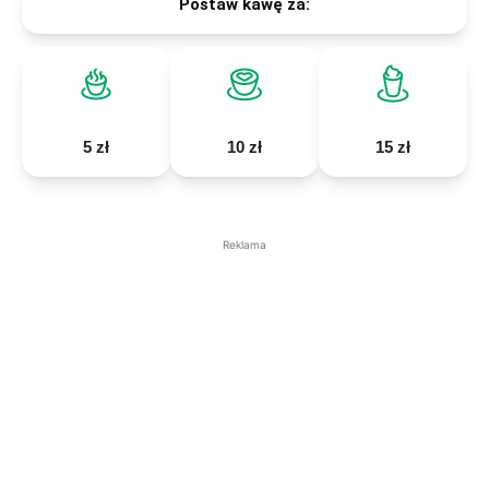
Postaw kawę za:
5 zł
10 zł
15 zł
Reklama