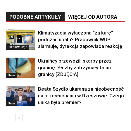
PODOBNE ARTYKUŁY
WIĘCEJ OD AUTORA
Klimatyzacja wyłączona “za karę”
podczas upału? Pracownik WUP
alarmuje, dyrekcja zapowiada reakcję
INTERWENCJE
Ukraińcy przewozili skarby przez
granicę. Służby zatrzymały to na
granicy [ZDJĘCIA]
News
Beata Szydło ukarana za nieobecność
na przesłuchaniu w Rzeszowie. Czego
unika była premier?
News